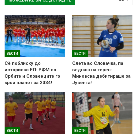
МОЖЕБИ ЌЕ ВИ СЕ ДОПАДНЕ
ВЕСТИ
ВЕСТИ
Сè поблиску до
Слетa во Словачка, па
историско ЕП: РФМ со
веднаш на терен:
Србите и Словенците го
Миновска дебитираше за
крои планот за 2034!
Јувента!
ВЕСТИ
ВЕСТИ