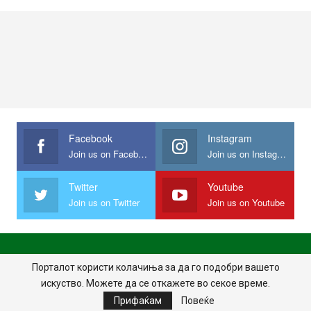
Facebook
Instagram
Join us on Facebook
Join us on Instagram
Twitter
Youtube
Join us on Twitter
Join us on Youtube
ПОЧЕТНА
ПОЛИТИКА НА ПРИВАТНОСТ
ИМПРЕСУМ
Порталот користи колачиња за да го подобри вашето
искуство. Можете да се откажете во секое време.
ПРАВИЛА НА КОРИСТЕЊЕ
Прифаќам
Повеќе