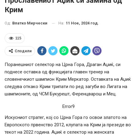
Прославениот Аџиќ си замина од
Крим
На:
11 Ное, 2024 год.
Од:
Влатко Мирчески
115
Сподели
Поранешниот селектор на Црна Гора, Драган Аџиќ, си
поднесе оставка од функцијата главен тренер на
словенечкиот шампион Крим Меркатор. Оставката на Аџиќ
следува откако Крим трипати по ред загуби во Лигата на
шампионите, од ЧСМ Букурешт, Ференцварош и Мец.
Error9
Искусниот стратег, кој со Црна Гора го освои златото на
Европското првенство 2012, клупата на Крим ја презеде во
текот на 2022 година. Аџиќ е селектор на женската