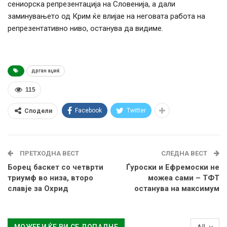
сениорска репрезентација на Словенија, а дали
заминувањето од Крим ќе влијае на неговата работа на
репрезентативно ниво, останува да видиме.
дрган аџиќ
115
Facebook
Twitter
Сподели
ПРЕТХОДНА ВЕСТ
СЛЕДНА ВЕСТ
Борец баскет со четврти
Ѓуроски и Ефремоски не
триумф во низа, второ
можеа сами – ТФТ
славје за Охрид
останува на максимум
All