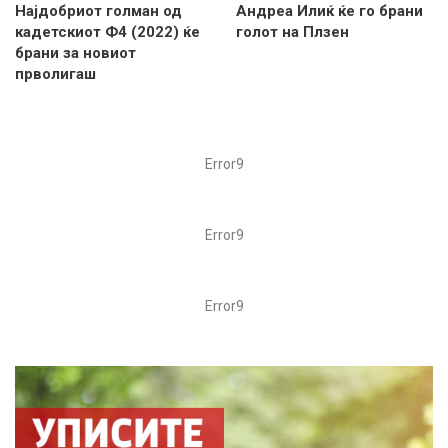
Најдобриот голман од
Андреа Илиќ ќе го брани
кадетскиот Ф4 (2022) ќе
голот на Плзен
брани за новиот
прволигаш
Error9
Error9
Error9