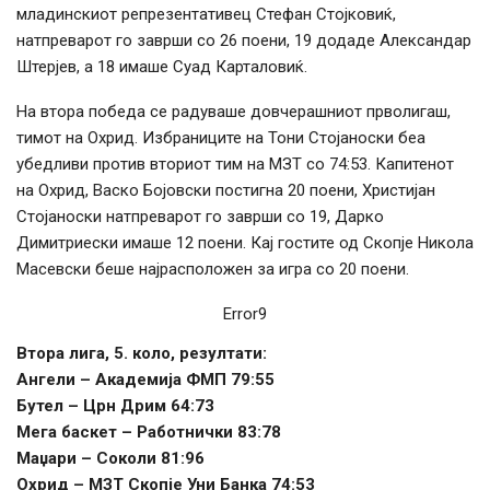
младинскиот репрезентативец Стефан Стојковиќ,
натпреварот го заврши со 26 поени, 19 додаде Александар
Штерјев, а 18 имаше Суад Карталовиќ.
На втора победа се радуваше довчерашниот прволигаш,
тимот на Охрид. Избраниците на Тони Стојаноски беа
убедливи против вториот тим на МЗТ со 74:53. Капитенот
на Охрид, Васко Бојовски постигна 20 поени, Христијан
Стојаноски натпреварот го заврши со 19, Дарко
Димитриески имаше 12 поени. Кај гостите од Скопје Никола
Масевски беше најрасположен за игра со 20 поени.
Error9
Втора лига, 5. коло, резултати:
Ангели – Академија ФМП 79:55
Бутел – Црн Дрим 64:73
Мега баскет – Работнички 83:78
Маџари – Соколи 81:96
Охрид – МЗТ Скопје Уни Банка 74:53