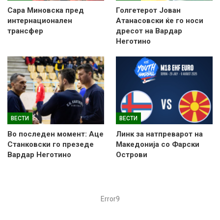
Сара Миновска пред
Голгетерот Јован
интернационален
Атанасовски ќе го носи
трансфер
дресот на Вардар
Неготино
ВЕСТИ
ВЕСТИ
Во последен момент: Аце
Линк за натпреварот на
Станковски го презеде
Македонија со Фарски
Вардар Неготино
Острови
Error9