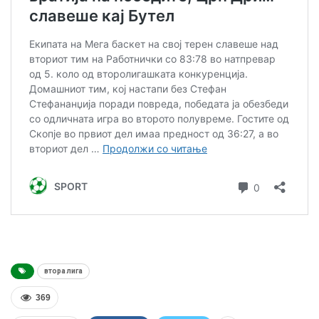
втора лига
369