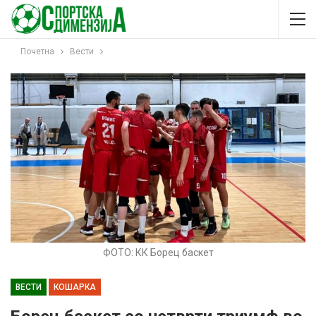
Почетна
Вести
ФОТО: КК Борец баскет
ВЕСТИ
КОШАРКА