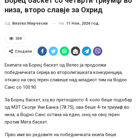
Борец баскет со четврти триумф во
низа, второ славје за Охрид
На:
11 Ное, 2024 год.
Од:
Влатко Мирчески
369
Сподели
Екипата на Борец баскет од Велес ја продолжи
победничката серија во второлигашката конкуренција,
откако на свој терен славеше над младиот тим на Водно
Санс со 100:90.
За Борец баскет, кој во претходното 4. коло беше подобар
од МЗТ Скопје Уни Банка (78:75), ова беше 4-ти триумф во
низа, а Водно Санс остана на еден, оној на свој терен
против Мега баскет.
Прво име во редовите на победничката екипа беше