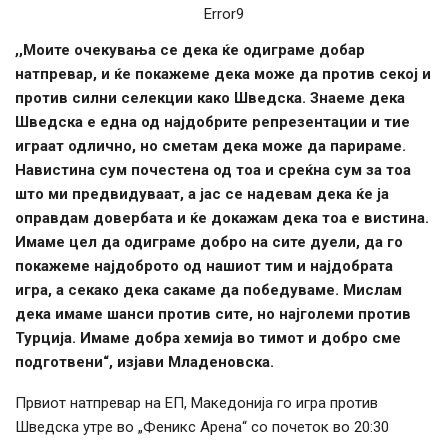
Error9
,,Моите очекувања се дека ќе одиграме добар
натпревар, и ќе покажеме дека може да против секој и
против силни селекции како Шведска. Знаеме дека
Шведска е една од најдобрите репрезентации и тие
играат одлично, но сметам дека може да парираме.
Навистина сум почестена од тоа и среќна сум за тоа
што ми предвидуваат, а јас се надевам дека ќе ја
оправдам довербата и ќе докажам дека тоа е вистина.
Имаме цел да одиграме добро на сите дуели, да го
покажеме најдоброто од нашиот тим и најдобрата
игра, а секако дека сакаме да победуваме. Мислам
дека имаме шанси против сите, но најголеми против
Турција. Имаме добра хемија во тимот и добро сме
подготвени“, изјави Младеновска.
Првиот натпревар на ЕП, Македонија го игра против
Шведска утре во „Феникс Арена“ со почеток во 20:30