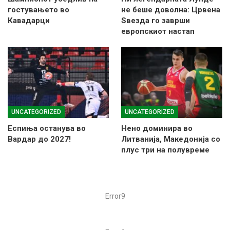
гостувањето во
не беше доволна: Црвена
Кавадарци
Ѕвезда го заврши
европскиот настап
UNCATEGORIZED
UNCATEGORIZED
Еспиња останува во
Нено доминира во
Вардар до 2027!
Литванија, Македонија со
плус три на полувреме
Error9