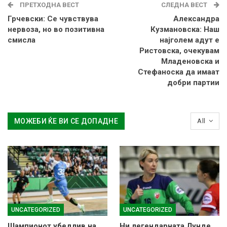
ПРЕТХОДНА ВЕСТ
СЛЕДНА ВЕСТ
Грчевски: Се чувствува
Александра
нервоза, но во позитивна
Кузмановска: Наш
смисла
најголем адут е
Ристовска, очекувам
Младеновска и
Стефаноска да имаат
добри партии
МОЖЕБИ ЌЕ ВИ СЕ ДОПАДНЕ
All
UNCATEGORIZED
UNCATEGORIZED
Шампионот убедлив на
Ни легендарната Лунде