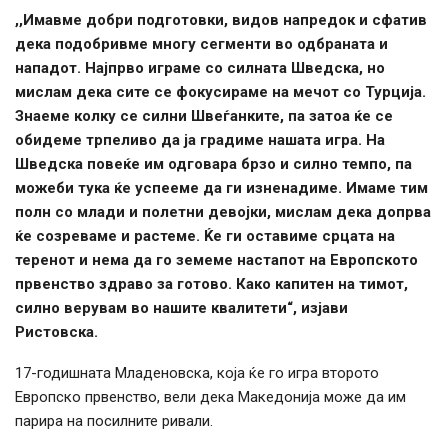
,,Имавме добри подготовки, видов напредок и сфатив
дека подобривме многу сегменти во одбраната и
нападот. Најпрво играме со силната Шведска, но
мислам дека сите се фокусираме на мечот со Турција.
Знаеме колку се силни Швеѓанките, па затоа ќе се
обидеме трпеливо да ја градиме нашата игра. На
Шведска повеќе им одговара брзо и силно темпо, па
можеби тука ќе успееме да ги изненадиме. Имаме тим
полн со млади и полетни девојки, мислам дека допрва
ќе созреваме и растеме. Ќе ги оставиме срцата на
теренот и нема да го земеме настапот на Европското
првенство здраво за готово. Како капитен на тимот,
силно верувам во нашите квалитети“, изјави
Ристовска.
17-годишната Младеновска, која ќе го игра второто
Европско првенство, вели дека Македонија може да им
парира на посилните ривали.