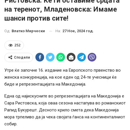
Ристовска: Ќе ги оставиме срцата
на теренот, Младеновска: Имаме
шанси против сите!
На:
27 Ное, 2024 год.
Од:
Влатко Мирчески
252
Сподели
Утре ќе започне 16. издание на Европското првенство во
женска конкуренција, на кое еден од 24-те учесници ќе
биде и репрезентацијата на Македонија.
Една од најискусните во репрезентацијата на Македонија е
Сара Ристовска, која оваа сезона настапува во романскиот
Рапид Букурешт. Десното крило смета дека Македонија
мора трпеливо да ја чека својата ѓанса на континенталниот
собир.