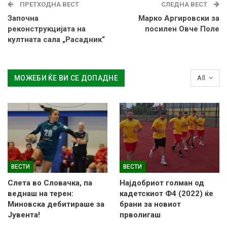
ПРЕТХОДНА ВЕСТ
СЛЕДНА ВЕСТ
Започна
Марко Аргировски за
реконструкцијата на
посилен Овче Поле
култната сала „Расадник“
МОЖЕБИ ЌЕ ВИ СЕ ДОПАДНЕ
All
ВЕСТИ
ВЕСТИ
Слетa во Словачка, па
Најдобриот голман од
веднаш на терен:
кадетскиот Ф4 (2022) ќе
Миновска дебитираше за
брани за новиот
Јувента!
прволигаш