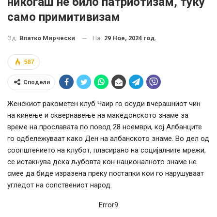
никогаш не било патриотизам, туку
само примитивизам
На:
29 Ное, 2024 год.
Од:
Влатко Мирчески
587
Сподели
Женскиот ракометен клуб Чаир го осуди вчерашниот чин
на кинење и сквернавење на македонското знаме за
време на прославата по повод 28 ноември, кој Албанците
го одбележуваат како Ден на албанското знаме. Во дел од
соопштението на клубот, пласирано на социјалните мрежи,
се истакнува дека љубовта кон националното знаме не
смее да биде изразена преку постапки кои го нарушуваат
угледот на сопствениот народ.
Error9