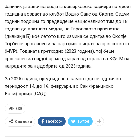
Јаничиќ ја започна својата кошаркарска кариера на десет
годишна возраст во клубот Водно Санс од Скопје. Седум
години подоцна го предводеше националниот тим до 18
години до златниот медал, на Европското првенство
(дивизија Б) кое летото што измина се одигра во Скопје.
Тој беше прогласен и за најкорисен играч на првенството
(MVP). Годината претходно (2023 година), тој беше
прогласен за најдобар млад играч од страна на КФСМ на
наградите за најдобрите од 2023година.
За 2025 година, предвидено е кампот да се одржи во
периодоот 14. до 16. февруари, во Сан Франциско,
Калифорнија (САД).
339
Facebook
Twitter
Сподели