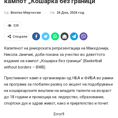
кампот „Кошарка без граници“
На:
24 Дек, 2024 год.
Од:
Влатко Мирчески
339
Сподели
Капитенот на јуниорската репрезентација на Македонија,
Никола Јаничиќ, доби покана за учество во деветтото
издание на кампот „Кошарка без граници“ (Basketball
without borders – BWB).
Престижниот камп е организиран од НБА и ФИБА во рамки
на програма за глобален развој со акцент на подобрување
на кошаркарските вештини на младите таленти на возраст
до 18 години и промоција на: лидерство, образование,
спортски дух и здрав живот, како и пријателство и почит.
Error9