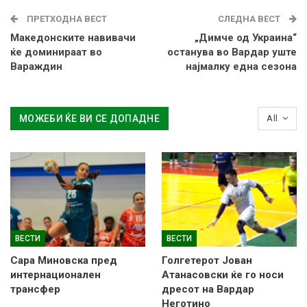
ПРЕТХОДНА ВЕСТ
СЛЕДНА ВЕСТ
Македонските навивачи
„Димче од Украина“
ќе доминираат во
останува во Вардар уште
Вараждин
најмалку една сезона
МОЖЕБИ ЌЕ ВИ СЕ ДОПАДНЕ
All
ВЕСТИ
ВЕСТИ
Сара Миновска пред
Голгетерот Јован
интернационален
Атанасовски ќе го носи
трансфер
дресот на Вардар
Неготино