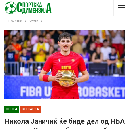
Почетна
Вести
ВЕСТИ
КОШАРКА
Никола Јаничиќ ќе биде дел од НБА