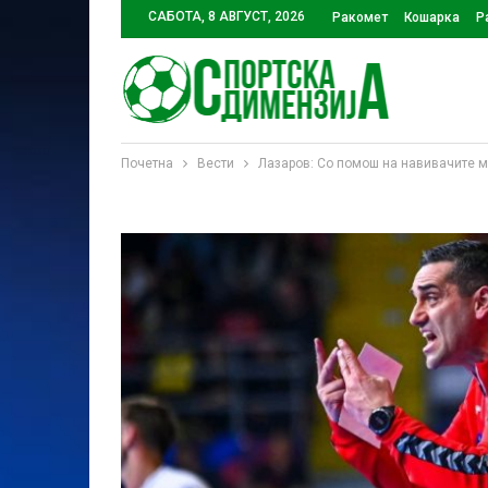
САБОТА, 8 АВГУСТ, 2026
Ракомет
Кошарка
Р
Почетна
Вести
Лазаров: Со помош на навивачите 