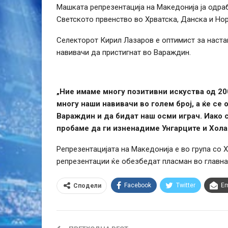
Машката репрезентација на Македонија ја одра
Светското првенство во Хрватска, Данска и Но
Селекторот Кирил Лазаров e оптимист за наста
навивачи да пристигнат во Вараждин.
„Ние имаме многу позитивни искуства од 200
многу наши навивачи во голем број, а ќе се
Вараждин и да бидат наш осми играч. Иако 
пробаме да ги изненадиме Унгарците и Холан
Репрезентацијата на Македонија е во група со Хо
репрезентации ќе обезбедат пласман во главна
Facebook
Twitter
Em
Сподели