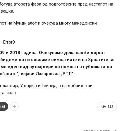
ботува втората фаза од подготовките пред настапот на
рвешка.
пот на Мундијалот и очекува многу македонски
Error9
9 и 2018 година. Очекуваме дека пак ќе дојдат
 обидеме да ги освоиме симпатиите и на Хрватите во
сме еден вид аутсајдери со помош на публиката да
ѓаните“, изјави Лазаров за „РТЛ“.
ландија, Унгарија и Гвинеја, а најдобрите три
та фаза.
ail
112