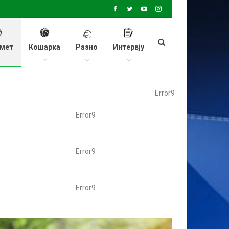
мет
Кошарка
Разно
Интервју
Error9
Error9
Error9
Error9