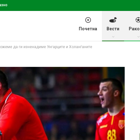
азно
Почетна
Вести
Рако
можеме да ги изненадиме Унгарците и Холанѓаните