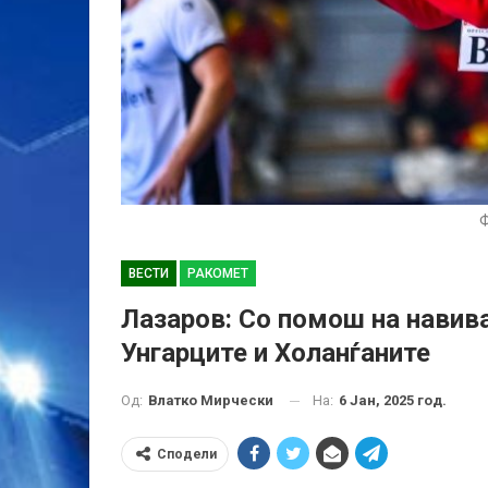
ВЕСТИ
РАКОМЕТ
Лазаров: Со помош на навив
Унгарците и Холанѓаните
На:
6 Јан, 2025 год.
Од:
Влатко Мирчески
Сподели