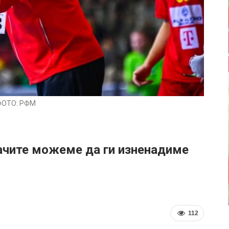
ФОТО: РФМ
ачите можеме да ги изненадиме
112