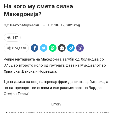
На кого му смета силна
Македонија?
На:
18 Јан, 2025 год.
Од:
Влатко Мирчески
347
Сподели
Репрезентацијата на Македонија загуби од Холандија со
37:32 во второто коло од групната фаза на Мундијалот во
Хрватска, Данска и Норвешка.
Црна дамка на овој натпревар фрли данската арбитража, а
по натпреварот се огласи и екс ракометарот на Вардар,
Стефан Терзиќ.
Error9