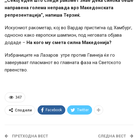
,,Секој еден што следи ракомет знае дека синоќа беше
направена голема неправда врз Македонската
репрезентација”, напиша Терзиќ.
Искусниот ракометар, кој во Вардар пристигна од Хамбург,
односно како европски шампион, под неговата објава
додаде –
На кого му смета силна Македонија?
Избраниците на Лазаров утре против Гвинеја ќе го
заверуваат пласманот во главната фаза на Светското
првенство.
347
Facebook
Twitter
Сподели
ПРЕТХОДНА ВЕСТ
СЛЕДНА ВЕСТ