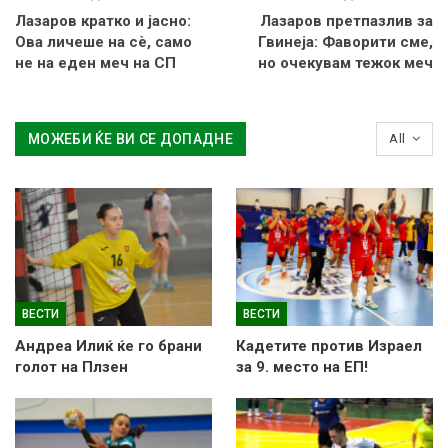
Лазаров кратко и јасно:
Лазаров претпазлив за
Ова личеше на сè, само
Гвинеја: Фаворити сме,
не на еден меч на СП
но очекувам тежок меч
МОЖЕБИ ЌЕ ВИ СЕ ДОПАДНЕ
All
ВЕСТИ
ВЕСТИ
Андреа Илиќ ќе го брани
Кадетите против Израел
голот на Плзен
за 9. место на ЕП!