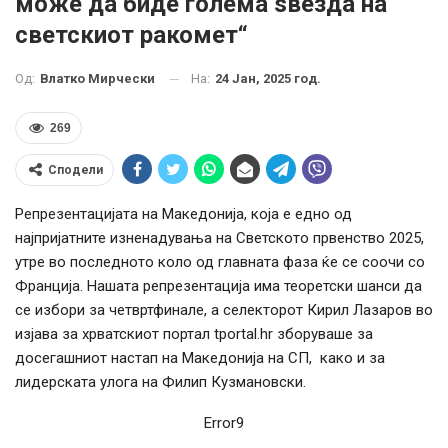
може да биде голема ѕвезда на
светскиот ракомет“
На:
24 Јан, 2025 год.
Од:
Влатко Мирчески
269
Сподели
Репрезентацијата на Македонија, која е едно од
најпријатните изненадувања на Светското првенство 2025,
утре во последното коло од главната фаза ќе се соочи со
Франција. Нашата репрезентација има теоретски шанси да
се избори за четвртфинале, а селекторот Кирил Лазаров во
изјава за хрватскиот портал tportal.hr зборуваше за
досегашниот настап на Македонија на СП, како и за
лидерската улога на Филип Кузмановски.
Error9