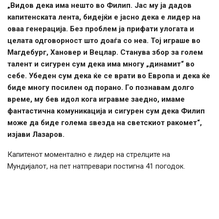
„Видов дека има нешто во Филип. Јас му ја дадов
капитенската лента, бидејќи е јасно дека е лидер на
оваа генерација. Без проблем ја прифати улогата и
целата одговорност што доаѓа со неа. Тој играше во
Магдебург, Хановер и Вецлар. Станува збор за голем
талент и сигурен сум дека има многу „динамит“ во
себе. Убеден сум дека ќе се врати во Европа и дека ќе
биде многу посилен од порано. Го познавам долго
време, му бев идол кога игравме заедно, имаме
фантастична комуникација и сигурен сум дека Филип
може да биде голема ѕвезда на светскиот ракомет“,
изјави Лазаров.
Капитенот моментално е лидер на стрелците на
Мундијалот, на пет натпревари постигна 41 погодок.