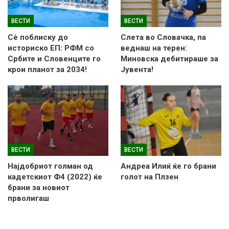
ВЕСТИ
ВЕСТИ
Сè поблиску до
Слетa во Словачка, па
историско ЕП: РФМ со
веднаш на терен:
Србите и Словенците го
Миновска дебитираше за
крои планот за 2034!
Јувента!
ВЕСТИ
ВЕСТИ
Најдобриот голман од
Андреа Илиќ ќе го брани
кадетскиот Ф4 (2022) ќе
голот на Плзен
брани за новиот
прволигаш