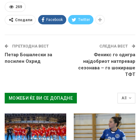
269
Facebook
Twitter
Сподели
ПРЕТХОДНА ВЕСТ
СЛЕДНА ВЕСТ
Петар Бошалески за
Феникс го одигра
посилен Охрид
најдобриот натпревар
сезонава – го шокираше
ТФТ
МОЖЕБИ ЌЕ ВИ СЕ ДОПАДНЕ
All