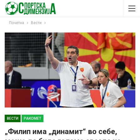
Почетна
Вести
ВЕСТИ
РАКОМЕТ
„Филип има „динамит“ во себе,