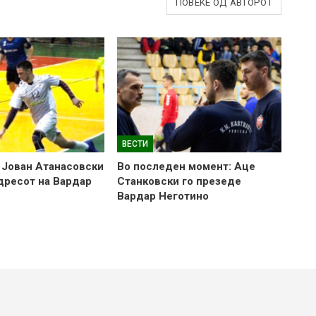
ПОВЕЌЕ ОД АВТОРОТ
ВЕСТИ
 Јован Атанасовски
Во последен момент: Аце
 дресот на Вардар
Станковски го презеде
Вардар Неготино