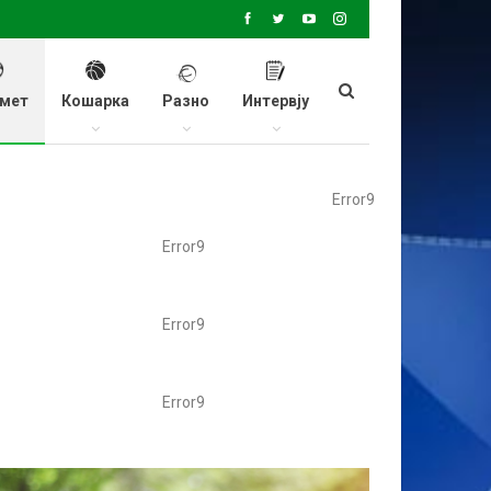
мет
Кошарка
Разно
Интервју
Error9
Error9
Error9
Error9