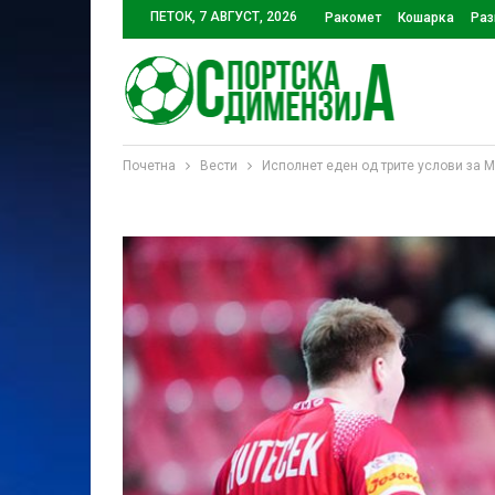
ПЕТОК, 7 АВГУСТ, 2026
Ракомет
Кошарка
Раз
Почетна
Вести
Исполнет еден од трите услови за М