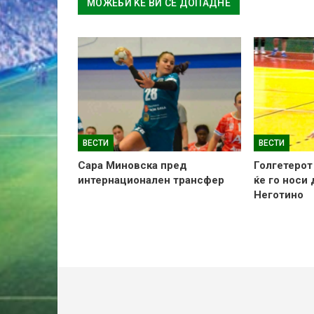
МОЖЕБИ ЌЕ ВИ СЕ ДОПАДНЕ
ВЕСТИ
ВЕСТИ
Сара Миновска пред
Голгетерот
интернационален трансфер
ќе го носи
Неготино