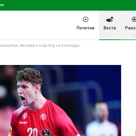
но
Почетна
Вести
Рако
акедонија: Австрија и зеде бод на Холандија