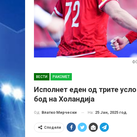
ФО
ВЕСТИ
РАКОМЕТ
Исполнет еден од трите усло
бод на Холандија
На:
25 Јан, 2025 год.
Од:
Влатко Мирчески
Сподели