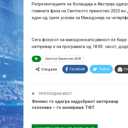
Репрезентациите на Холандија и Австрија одигр
главната фаза на Светското првенство 2025 во 
еден од трите услови за Македонија за четвртф
Сега фокусот на македонската јавност ќе биде н
натпревар е на програмата од 18:00 часот, доде
Светско Првенство 2025
Facebook
Twitter
Em
Сподели
ПРЕТХОДНА ВЕСТ
Феникс го одигра најдобриот натпревар
сезонава – го шокираше ТФТ