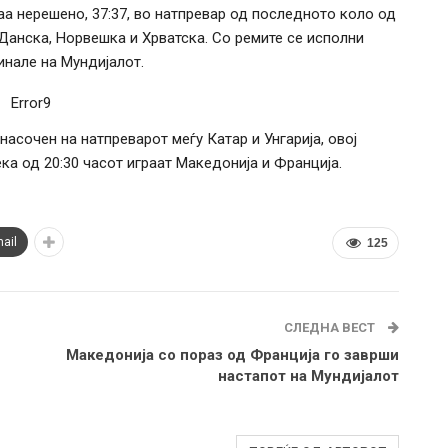
аа нерешено, 37:37, во натпревар од последното коло од
Данска, Норвешка и Хрватска. Со ремите се исполни
инале на Мундијалот.
Error9
асочен на натпреварот меѓу Катар и Унгарија, овој
ка од 20:30 часот играат Македонија и Франција.
ail
125
СЛЕДНА ВЕСТ
Македонија со пораз од Франција го заврши
настапот на Мундијалот