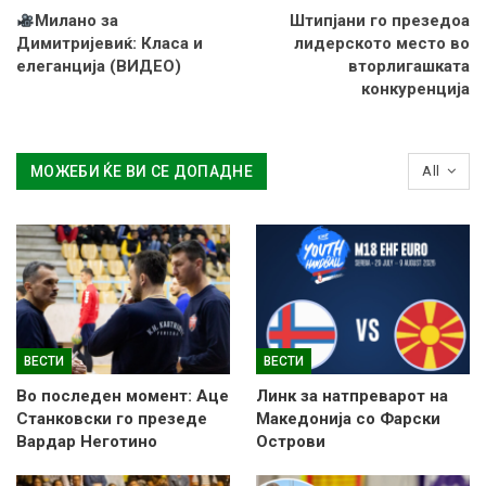
Милано за
Штипјани го презедоа
Димитријевиќ: Класа и
лидерското место во
елеганција (ВИДЕО)
вторлигашката
конкуренција
МОЖЕБИ ЌЕ ВИ СЕ ДОПАДНЕ
All
ВЕСТИ
ВЕСТИ
Во последен момент: Аце
Линк за натпреварот на
Станковски го презеде
Македонија со Фарски
Вардар Неготино
Острови