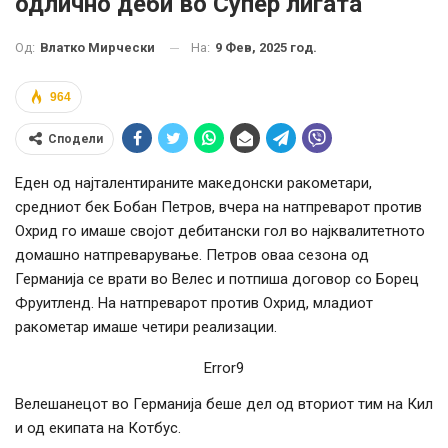
одлично деби во Супер лигата
На:
9 Фев, 2025 год.
Од:
Влатко Мирчески
964
Сподели
Еден од најталентираните македонски ракометари,
средниот бек Бобан Петров, вчера на натпреварот против
Охрид го имаше својот дебитански гол во најквалитетното
домашно натпреварување. Петров оваа сезона од
Германија се врати во Велес и потпиша договор со Борец
Фруитленд. На натпреварот против Охрид, младиот
ракометар имаше четири реализации.
Error9
Велешанецот во Германија беше дел од вториот тим на Кил
и од екипата на Котбус.