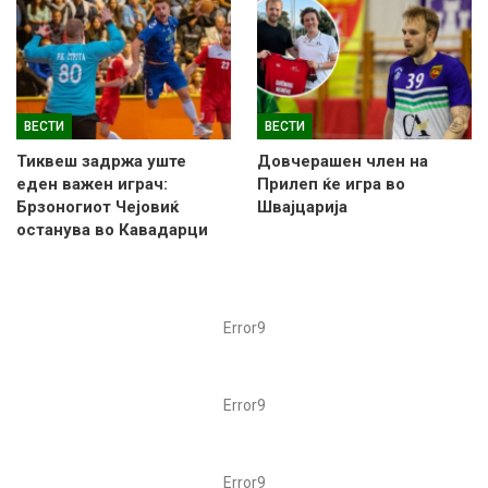
ВЕСТИ
ВЕСТИ
Тиквеш задржа уште
Довчерашен член на
еден важен играч:
Прилеп ќе игра во
Брзоногиот Чејовиќ
Швајцарија
останува во Кавадарци
Error9
Error9
Error9