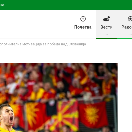
но
Почетна
Вести
Рако
ополнителна мотивација за победа над Словенија