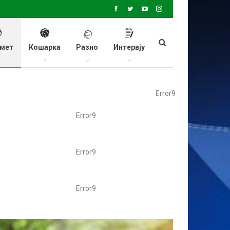
мет
Кошарка
Разно
Интервју
Error9
Error9
Error9
Error9