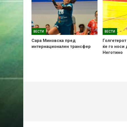
ВЕСТИ
ВЕСТИ
Сара Миновска пред
Голгетерот
интернационален трансфер
ќе го носи
Неготино