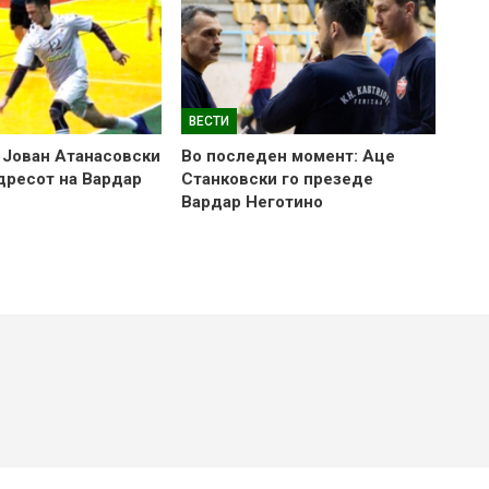
ВЕСТИ
 Јован Атанасовски
Во последен момент: Аце
 дресот на Вардар
Станковски го презеде
Вардар Неготино