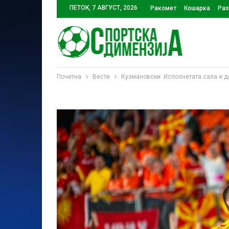
ПЕТОК, 7 АВГУСТ, 2026
Ракомет
Кошарка
Раз
Почетна
Вести
Кузмановски: Исполнетата сала е д