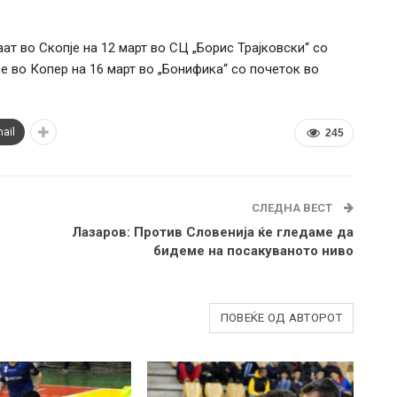
ат во Скопје на 12 март во СЦ „Борис Трајковски“ со
 е во Копер на 16 март во „Бонифика“ со почеток во
ail
245
СЛЕДНА ВЕСТ
Лазаров: Против Словенија ќе гледаме да
бидеме на посакуваното ниво
ПОВЕЌЕ ОД АВТОРОТ