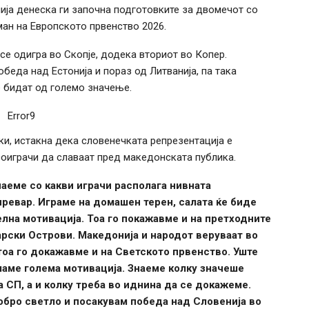
ја денеска ги започна подготовките за двомечот со
ман на Европското првенство 2026.
се одигра во Скопје, додека вториот во Копер.
беда над Естонија и пораз од Литванија, па така
е бидат од големо значење.
Error9
и, истакна дека словенечката репрезентација е
соиграчи да славаат пред македонската публика.
знаеме со какви играчи располага нивната
тпревар. Играме на домашен терен, салата ќе биде
елна мотивација. Тоа го покажавме и на претходните
рски Острови. Македонија и народот веруваат во
 тоа го докажавме и на Светското првенство. Уште
маме голема мотивација. Знаеме колку значеше
 СП, а и колку треба во иднина да се докажеме.
обро светло и посакувам победа над Словенија во