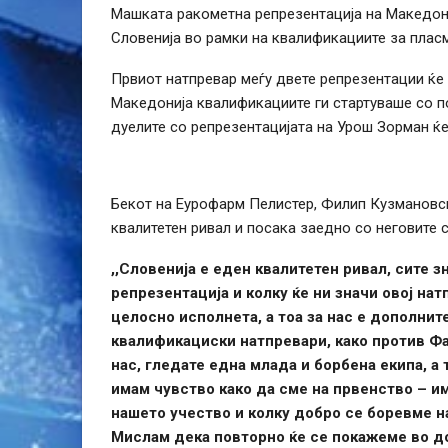
Машката ракометна репрезентација на Македони
Словенија во рамки на квалификациите за плас
Првиот натпревар меѓу двете репрезентации ќе 
Македонија квалификациите ги стартуваше со по
дуелите со репрезентацијата на Урош Зорман ќ
Бекот на Еурофарм Пелистер, Филип Кузмановск
квалитетен ривал и посака заедно со неговите 
,,Словенија е еден квалитетен ривал, сите 
репрезентација и колку ќе ни значи овој на
целосно исполнета, а тоа за нас е дополнит
квалификациски натпревари, како против Фа
нас, гледате една млада и борбена екипа, а
имам чувство како да сме на првенство – и
нашето учество и колку добро се боревме на
Мислам дека повторно ќе се покажеме во д