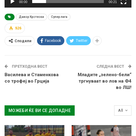
00:00
00:21
Давор Крстески
Супер лига
926
Facebook
Twitter
Сподели
ПРЕТХОДНА ВЕСТ
СЛЕДНА ВЕСТ
Василева и Стаменкова
Младите „зелено-бели“
со трофеј во Грција
тргнуваат во лов на Ф4
во ЛШ!
МОЖЕБИ ЌЕ ВИ СЕ ДОПАДНЕ
All