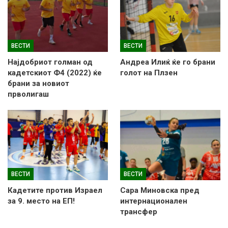
ВЕСТИ
ВЕСТИ
Најдобриот голман од
Андреа Илиќ ќе го брани
кадетскиот Ф4 (2022) ќе
голот на Плзен
брани за новиот
прволигаш
ВЕСТИ
ВЕСТИ
Кадетите против Израел
Сара Миновска пред
за 9. место на ЕП!
интернационален
трансфер