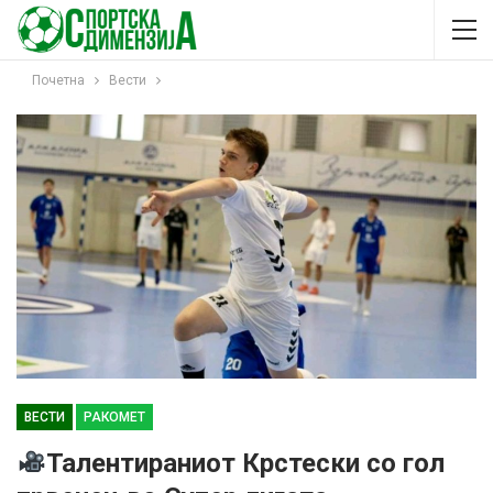
Почетна
Вести
ВЕСТИ
РАКОМЕТ
Талентираниот Крстески со гол