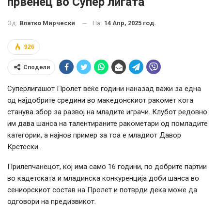
првенец во Супер лигата
На:
14 Апр, 2025 год.
Од:
Влатко Мирчески
926
Сподели
Суперлигашот Пролет веќе години наназад важи за една
од најдобрите средини во македонскиот ракомет кога
станува збор за развој на младите играчи. Клубот редовно
им дава шанса на талентираните ракометари од помладите
категории, а најнов пример за тоа е младиот Давор
Крстески.
Прилепчанецот, кој има само 16 години, по добрите партии
во кадетската и младинска конкуренција доби шанса во
сениорскиот состав на Пролет и потврди дека може да
одговори на предизвикот.