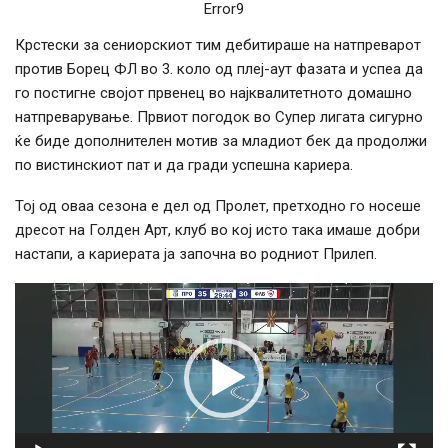
Error9
Крстески за сениорскиот тим дебитираше на натпреварот
против Борец ФЛ во 3. коло од плеј-аут фазата и успеа да
го постигне својот првенец во најквалитетното домашно
натпреварување. Првиот погодок во Супер лигата сигурно
ќе биде дополнителен мотив за младиот бек да продолжи
по вистинскиот пат и да гради успешна кариера.
Тој од оваа сезона е дел од Пролет, претходно го носеше
дресот на Голден Арт, клуб во кој исто така имаше добри
настапи, а кариерата ја започна во родниот Прилеп.
Видео
плејер