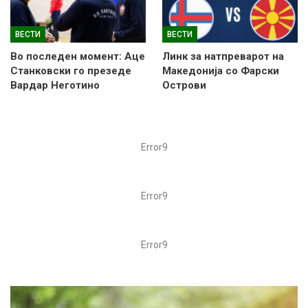
ВЕСТИ
ВЕСТИ
Во последен момент: Аце
Линк за натпреварот на
Станковски го презеде
Македонија со Фарски
Вардар Неготино
Острови
Error9
Error9
Error9