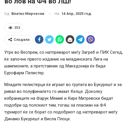
во лов на Ф4 во ЛШ!
На:
14 Апр, 2025 год.
Од:
Влатко Мирчески
353
Сподели
Утре во Веспрем, со натпреварот меѓу Загреб и ПИК Сегед,
ќе започне првото издание на младинската Лига на
шампионите, а претставник од Македонија ќе биде
Еурофарм Пелистер.
Младите пелистерци ќе играат во групата во Букурешт и за
ривал во полуфиналето го имаат Келце. Доколку
избраниците на Фарук Мемиќ и Кире Митревски бидат
подобри од полскиот тим, тогаш за пласман на Ф4
турнирот ќе се борат со подобриот од натпреварот меѓу
Динамо Букурешт и Висла Плоцк.