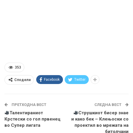
353
Facebook
Twitter
Сподели
ПРЕТХОДНА ВЕСТ
СЛЕДНА ВЕСТ
Талентираниот
Струшкиот бисер знае
Крстески со гол првенец
и како бек – Клењоски со
во Супер лигата
проектил во мрежата на
битолчани