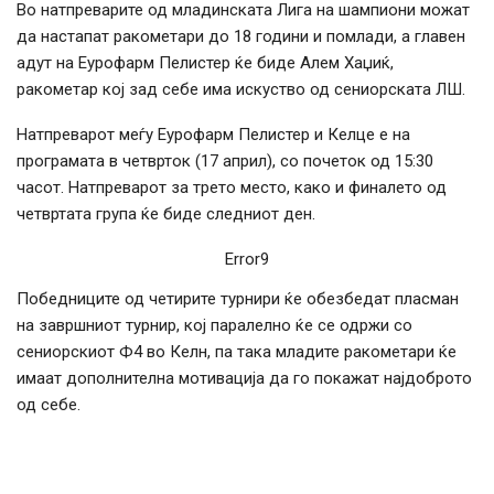
Во натпреварите од младинската Лига на шампиони можат
да настапат ракометари до 18 години и помлади, а главен
адут на Еурофарм Пелистер ќе биде Алем Хаџиќ,
ракометар кој зад себе има искуство од сениорската ЛШ.
Натпреварот меѓу Еурофарм Пелистер и Келце е на
програмата в четврток (17 април), со почеток од 15:30
часот. Натпреварот за трето место, како и финалето од
четвртата група ќе биде следниот ден.
Error9
Победниците од четирите турнири ќе обезбедат пласман
на завршниот турнир, кој паралелно ќе се одржи со
сениорскиот Ф4 во Келн, па така младите ракометари ќе
имаат дополнителна мотивација да го покажат најдоброто
од себе.