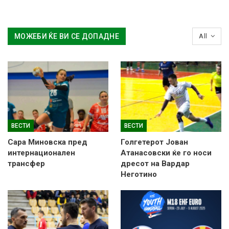
МОЖЕБИ ЌЕ ВИ СЕ ДОПАДНЕ
All
ВЕСТИ
ВЕСТИ
Сара Миновска пред
Голгетерот Јован
интернационален
Атанасовски ќе го носи
трансфер
дресот на Вардар
Неготино