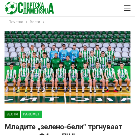
Почетна
Вести
ВЕСТИ
РАКОМЕТ
Младите „зелено-бели“ тргнуваат