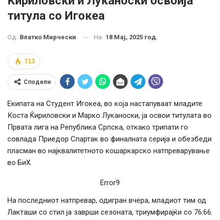
Ќириловски и Луканоски освоија
титула со Игокеа
На:
18 Мај, 2025 год.
Од:
Влатко Мирчески
713
Сподели
Екипата на Студент Игокеа, во која настапуваат младите
Коста Ќириловски и Марко Луканоски, ја освои титулата во
Првата лига на Република Српска, откако трипати го
совлада Приедор Спартак во финалната серија и обезбеди
пласман во најквалитетното кошаркарско натпреварување
во БиХ.
Error9
На последниот натпревар, одигран вчера, младиот тим од
Лакташи со стил ја заврши сезоната, триумфирајќи со 76:66.