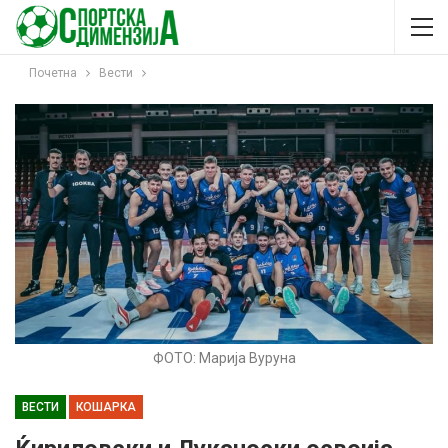
Почетна
Вести
ФОТО: Марија Вуруна
ВЕСТИ
КОШАРКА