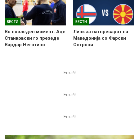
ВЕСТИ
ВЕСТИ
Во последен момент: Аце
Линк за натпреварот на
Станковски го презеде
Македонија со Фарски
Вардар Неготино
Острови
Error9
Error9
Error9