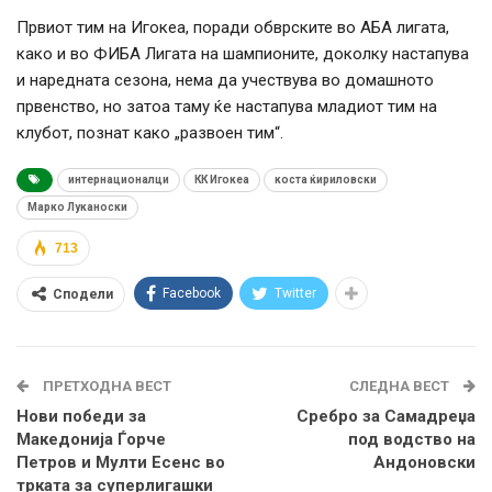
Првиот тим на Игокеа, поради обврските во АБА лигата,
како и во ФИБА Лигата на шампионите, доколку настапува
и наредната сезона, нема да учествува во домашното
првенство, но затоа таму ќе настапува младиот тим на
клубот, познат како „развоен тим“.
интернационалци
КК Игокеа
коста ќириловски
Марко Луканоски
713
Facebook
Twitter
Сподели
ПРЕТХОДНА ВЕСТ
СЛЕДНА ВЕСТ
Нови победи за
Сребро за Самадреџа
Македонија Ѓорче
под водство на
Петров и Мулти Есенс во
Андоновски
трката за суперлигашки