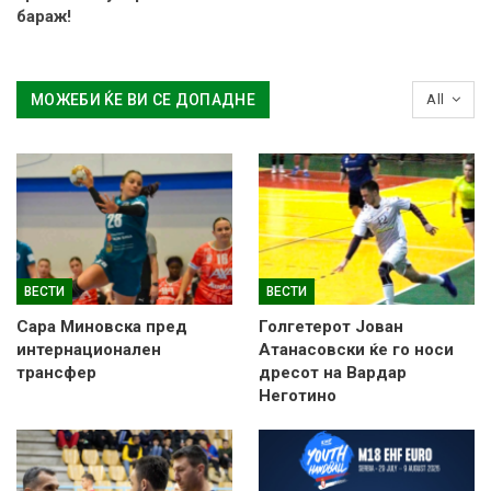
бараж!
МОЖЕБИ ЌЕ ВИ СЕ ДОПАДНЕ
All
ВЕСТИ
ВЕСТИ
Сара Миновска пред
Голгетерот Јован
интернационален
Атанасовски ќе го носи
трансфер
дресот на Вардар
Неготино