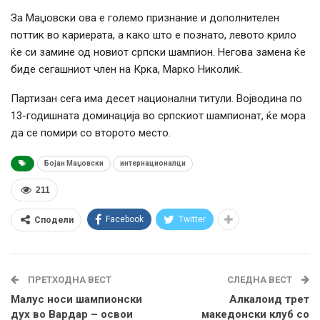
За Маџовски ова е големо признание и дополнителен
поттик во кариерата, а како што е познато, левото крило
ќе си замине од новиот српски шампион. Негова замена ќе
биде сегашниот член на Крка, Марко Николиќ.
Партизан сега има десет национални титули. Војводина по
13-годишната доминација во српскиот шампионат, ќе мора
да се помири со второто место.
Бојан Маџовски
интернационалци
211
Facebook
Twitter
Сподели
ПРЕТХОДНА ВЕСТ
СЛЕДНА ВЕСТ
Малус носи шампионски
Алкалоид трет
дух во Вардар – освои
македонски клуб со