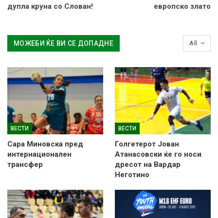
дупла круна со Слован!
европско злато
МОЖЕБИ ЌЕ ВИ СЕ ДОПАДНЕ
All
ВЕСТИ
ВЕСТИ
Сара Миновска пред
Голгетерот Јован
интернационален
Атанасовски ќе го носи
трансфер
дресот на Вардар
Неготино