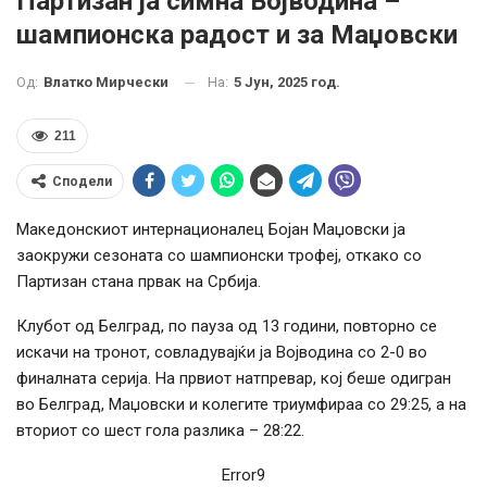
Партизан ја симна Војводина –
шампионска радост и за Маџовски
На:
5 Јун, 2025 год.
Од:
Влатко Мирчески
211
Сподели
Македонскиот интернационалец Бојан Маџовски ја
заокружи сезоната со шампионски трофеј, откако со
Партизан стана првак на Србија.
Клубот од Белград, по пауза од 13 години, повторно се
искачи на тронот, совладувајќи ја Војводина со 2-0 во
финалната серија. На првиот натпревар, кој беше одигран
во Белград, Маџовски и колегите триумфираа со 29:25, а на
вториот со шест гола разлика – 28:22.
Error9