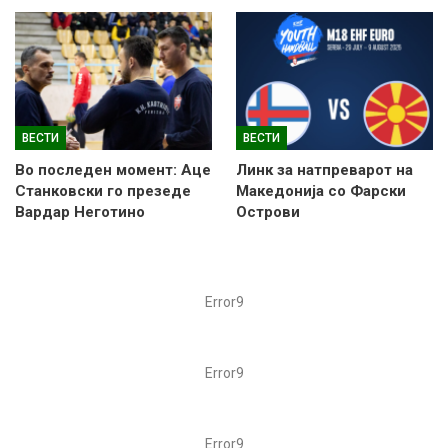
ВЕСТИ
ВЕСТИ
Во последен момент: Аце
Линк за натпреварот на
Станковски го презеде
Македонија со Фарски
Вардар Неготино
Острови
Error9
Error9
Error9