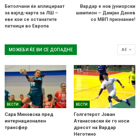
Битолчани ќе аплицираат
Вардар е нов јуниорски
за вајлд-карта за ЛШ –
шампион – Дамјан Данев
еве кои се останатите
со МВП признание!
патници во Европа
МОЖЕБИ ЌЕ ВИ СЕ ДОПАДНЕ
All
ВЕСТИ
ВЕСТИ
Сара Миновска пред
Голгетерот Јован
интернационален
Атанасовски ќе го носи
трансфер
дресот на Вардар
Неготино