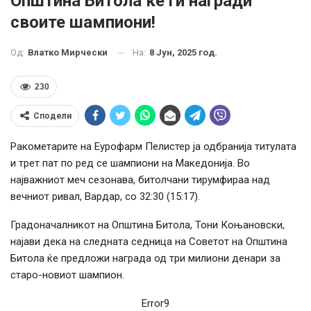
Општина Битола ќе ги награди
своите шампиони!
На:
8 Јун, 2025 год.
Од:
Влатко Мирчески
230
Сподели
Ракометарите на Еурофарм Пелистер ја одбранија титулата
и трет пат по ред се шампиони на Македонија. Во
најважниот меч сезонава, битолчани тирумфираа над
вечниот ривал, Вардар, со 32:30 (15:17).
Градоначалникот на Општина Битола, Тони Коњановски,
најави дека на следната седница на Советот на Општина
Битола ќе предложи награда од три милиони денари за
старо-новиот шампион.
Error9