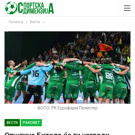
Почетна
Вести
ФОТО: РК Еурофарм Пелистер
ВЕСТИ
РАКОМЕТ