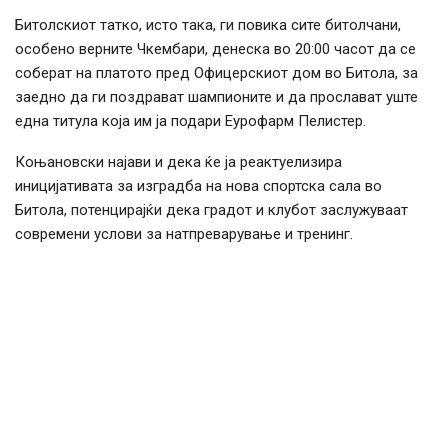
Битолскиот татко, исто така, ги повика сите битолчани,
особено верните Чкембари, денеска во 20:00 часот да се
соберат на платото пред Офицерскиот дом во Битола, за
заедно да ги поздрават шампионите и да прослават уште
една титула која им ја подари Еурофарм Пелистер.
Коњановски најави и дека ќе ја реактуелизира
иницијативата за изградба на нова спортска сала во
Битола, потенцирајќи дека градот и клубот заслужуваат
современи услови за натпреварување и тренинг.