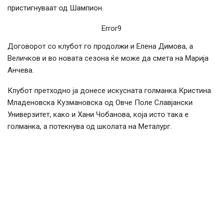
пристигнуваат од Шампион.
Error9
Договорот со клубот го продолжи и Елена Димова, а
Величков и во новата сезона ќе може да смета на Марија
Анчева.
Клубот претходно ја донесе искусната голманка Кристина
Младеновска Кузмановска од Овче Поле Славјански
Универзитет, како и Хани Чобанова, која исто така е
голманка, а потекнува од школата на Металург.