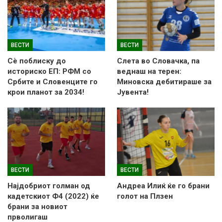
ВЕСТИ
ВЕСТИ
Сè поблиску до
Слетa во Словачка, па
историско ЕП: РФМ со
веднаш на терен:
Србите и Словенците го
Миновска дебитираше за
крои планот за 2034!
Јувента!
ВЕСТИ
ВЕСТИ
Најдобриот голман од
Андреа Илиќ ќе го брани
кадетскиот Ф4 (2022) ќе
голот на Плзен
брани за новиот
прволигаш