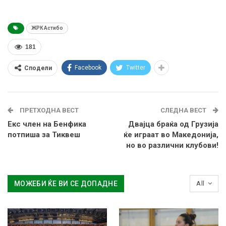
ЖРК Астибо
181
Facebook
Twitter
Сподели
ПРЕТХОДНА ВЕСТ
СЛЕДНА ВЕСТ
Екс член на Бенфика
Двајца браќа од Грузија
потпиша за Тиквеш
ќе играат во Македонија,
но во различни клубови!
МОЖЕБИ ЌЕ ВИ СЕ ДОПАДНЕ
All