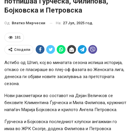
потпишаа Ѓурческа, Филипова,
Бојковска и Петровска
На:
27 Јул, 2025 год.
Од:
Влатко Мирчески
181
Сподели
Астибо од Штип, кој во минатата сезона испиша историја,
откако се пласираше во плеј-оф фазата во Женската лига,
денеска ги објави новите засилувања за претстојната
сезона.
Нови ракометарки во составот на Дејан Величков се
бековите Климентина Ѓурческа и Мила Филипова, кружниот
напаѓач Марија Бојковска и крилото Ангела Петровска.
Ѓурческа и Бојковска последниот клупски ангажман го
имаа во ЖРК Скопје, додека Филипова и Петровска