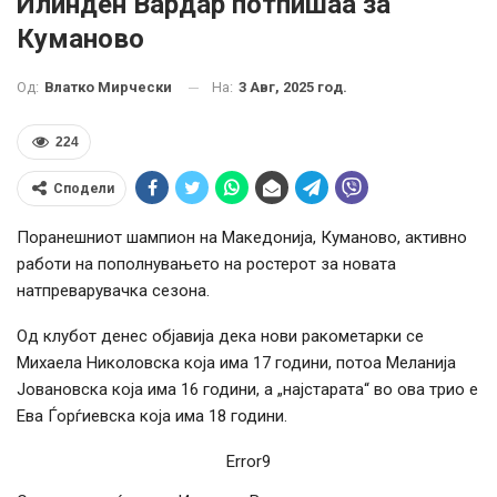
Илинден Вардар потпишаа за
Куманово
На:
3 Авг, 2025 год.
Од:
Влатко Мирчески
224
Сподели
Поранешниот шампион на Македонија, Куманово, активно
работи на пополнувањето на ростерот за новата
натпреварувачка сезона.
Од клубот денес објавија дека нови ракометарки се
Михаела Николовска која има 17 години, потоа Меланија
Јовановска која има 16 години, а „најстарата“ во ова трио е
Ева Ѓорѓиевска која има 18 години.
Error9