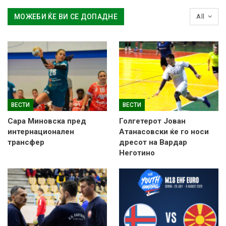
МОЖЕБИ ЌЕ ВИ СЕ ДОПАДНЕ
All
ВЕСТИ
ВЕСТИ
Сара Миновска пред
Голгетерот Јован
интернационален
Атанасовски ќе го носи
трансфер
дресот на Вардар
Неготино