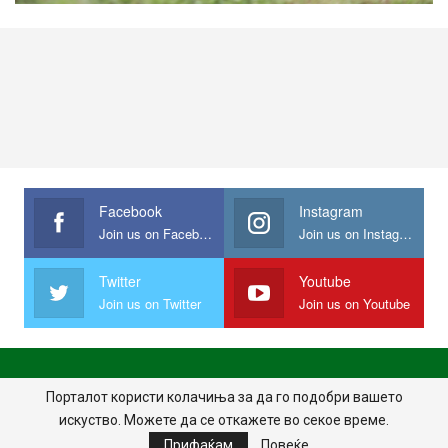
Facebook
Instagram
Join us on Facebook
Join us on Instagram
Twitter
Youtube
Join us on Twitter
Join us on Youtube
ПОЧЕТНА
ПОЛИТИКА НА ПРИВАТНОСТ
ИМПРЕСУМ
Порталот користи колачиња за да го подобри вашето
искуство. Можете да се откажете во секое време.
ПРАВИЛА НА КОРИСТЕЊЕ
Прифаќам
Повеќе