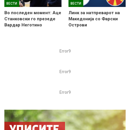
ВЕСТИ
ВЕСТИ
Во последен момент: Аце
Линк за натпреварот на
Станковски го презеде
Македонија со Фарски
Вардар Неготино
Острови
Error9
Error9
Error9