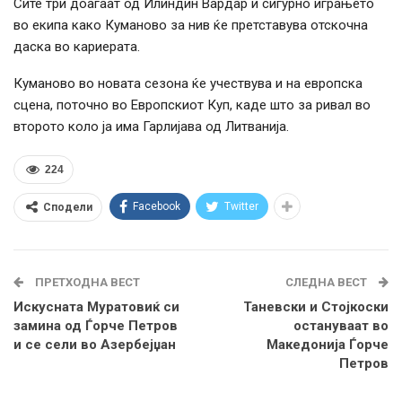
Сите три доаѓаат од Илиндин Вардар и сигурно играњето
во екипа како Куманово за нив ќе претставува отскочна
даска во кариерата.
Куманово во новата сезона ќе учествува и на европска
сцена, поточно во Европскиот Куп, каде што за ривал во
второто коло ја има Гарлијава од Литванија.
224
Facebook
Twitter
Сподели
ПРЕТХОДНА ВЕСТ
СЛЕДНА ВЕСТ
Искусната Муратовиќ си
Таневски и Стојкоски
замина од Ѓорче Петров
остануваат во
и се сели во Азербејџан
Македонија Ѓорче
Петров