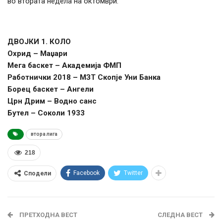
во втората недела на октомври.
ДВОЈКИ 1. КОЛО
Охрид – Маџари
Мега баскет – Академија ФМП
Работнички 2018 – МЗТ Скопје Уни Банка
Борец баскет – Ангели
Црн Дрим – Водно санс
Бутел – Соколи 1933
втора лига
218
Facebook
Twitter
Сподели
ПРЕТХОДНА ВЕСТ
СЛЕДНА ВЕСТ