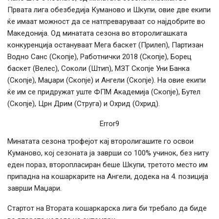
Првата лига обезбедија Куманово и Шкупи, овие две екипи
ќе имаат можност да се натпреваруваат со најдобрите во
Македонија. Од минатата сезона во второлигашката
конкуренција остануваат Мега баскет (Прилеп), Партизан
Водно Санс (Скопје), Работнички 2018 (Скопје), Борец
баскет (Велес), Соколи (Штип), МЗТ Скопје Уни Банка
(Скопје), Маџари (Скопје) и Ангели (Скопје). На овие екипи
ќе им се придружат уште ФПМ Академија (Скопје), Бутел
(Скопје), Црн Дрим (Струга) и Охрид (Охрид).
Error9
Минатата сезона трофејот кај второлигашите го освои
Куманово, кој сезоната ја заврши со 100% учинок, без ниту
еден пораз, второпласиран беше Шкупи, третото место им
припадна на кошаркарите на Ангели, додека на 4. позиција
заврши Маџари.
Стартот на Втората кошаркарска лига би требало да биде