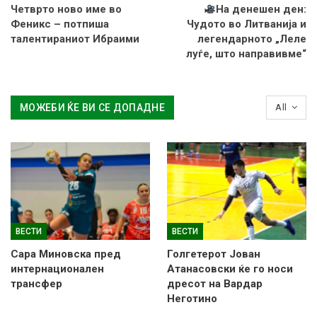
Четврто ново име во
На денешен ден:
Феникс – потпиша
Чудото во Литванија и
талентираниот Ибраими
легендарното „Леле
луѓе, што направивме“
МОЖЕБИ ЌЕ ВИ СЕ ДОПАДНЕ
All
ВЕСТИ
ВЕСТИ
Сара Миновска пред
Голгетерот Јован
интернационален
Атанасовски ќе го носи
трансфер
дресот на Вардар
Неготино