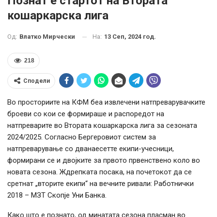
Познат е стартот на Втората
кошаркарска лига
На:
13 Сеп, 2024 год.
Од:
Влатко Мирчески
218
Сподели
Во просториите на КФМ беа извлечени натпреварувачките
броеви со кои се формираше и распоредот на
натпреварите во Втората кошаркарска лига за сезоната
2024/2025. Согласно Бергеровиот систем за
натпреварување со дванаесетте екипи-учесници,
формирани се и двојките за првото првенствено коло во
новата сезона. Ждрепката посака, на почетокот да се
сретнат „вторите екипи“ на вечните ривали: Работнички
2018 – МЗТ Скопје Уни Банка.
Како што е познато, од минатата сезона пласман во