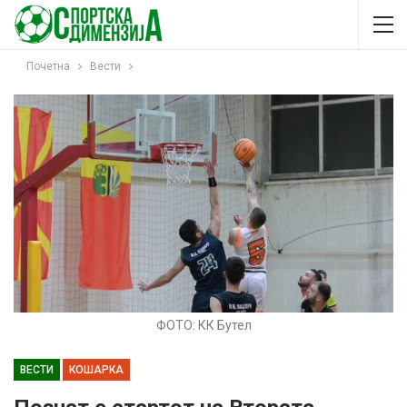
Почетна
Вести
ФОТО: КК Бутел
ВЕСТИ
КОШАРКА