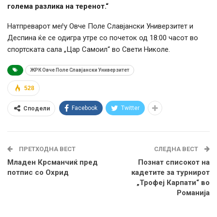
голема разлика на теренот.“
Натпреварот меѓу Овче Поле Славјански Универзитет и
Деспина ќе се одигра утре со почеток од 18:00 часот во
спортската сала „Цар Самоил“ во Свети Николе.
ЖРК Овче Поле Славјански Универзитет
528
Facebook
Twitter
Сподели
ПРЕТХОДНА ВЕСТ
СЛЕДНА ВЕСТ
Младен Крсманчиќ пред
Познат списокот на
потпис со Охрид
кадетите за турнирот
„Трофеј Карпати“ во
Романија