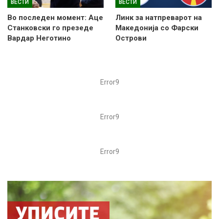
ВЕСТИ
ВЕСТИ
Во последен момент: Аце
Линк за натпреварот на
Станковски го презеде
Македонија со Фарски
Вардар Неготино
Острови
Error9
Error9
Error9