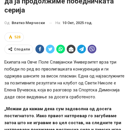
да ја продолжиме победничката
серија
На:
10 Окт, 2025 год.
Од:
Влатко Мирчески
528
Сподели
Екипата на Овче Поле Славјански Универзитет врза три
победи по ред во прволигашката конкуренција и ги
одржува шансите за висок пласман. Една од најзаслужните
за позитивните резултати на клубот од Свети Николе е
Елена Вучевска, која во разговор за Спортска Димензија
даде свое видување за досега сработеното.
„Можам да кажам дека сум задоволна од досега
постигнатото. Иако првиот натпревар го загубивме
затоа што не игравме во цел состав, на следните три
натпревари покажавме вистинска сила и тимска игра.