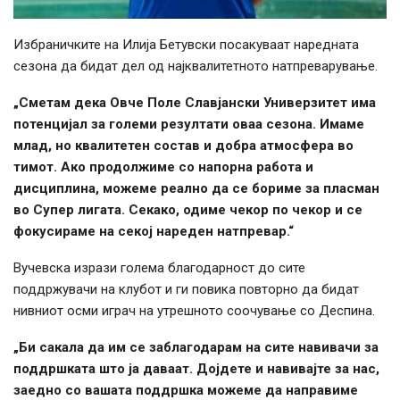
Избраничките на Илија Бетувски посакуваат наредната
сезона да бидат дел од најквалитетното натпреварување.
„Сметам дека Овче Поле Славјански Универзитет има
потенцијал за големи резултати оваа сезона. Имаме
млад, но квалитетен состав и добра атмосфера во
тимот. Ако продолжиме со напорна работа и
дисциплина, можеме реално да се бориме за пласман
во Супер лигата. Секако, одиме чекор по чекор и се
фокусираме на секој нареден натпревар.“
Вучевска изрази голема благодарност до сите
поддржувачи на клубот и ги повика повторно да бидат
нивниот осми играч на утрешното соочување со Деспина.
„Би сакала да им се заблагодарам на сите навивачи за
поддршката што ја даваат. Дојдете и навивајте за нас,
заедно со вашата поддршка можеме да направиме