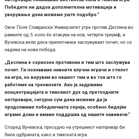
Победите ни дадоа дополнителна мотивација и
уверување дека можеме уште подобро.“
Овче Поле Славјански Универзитет утре против Деспина во
рамките од 5. коло ќе атакува на нов, четврти триумф, а
Вучевска вели дека прилепчанки заслужуваат почит, но се
надева на нова победа.
„Деспина е сериозен противник и тим што заслужува
почит. Ги познаваме нивните клучни играчи и стилот
на игра, но верувам во нашиот тим и во тоа што го
работиме на тренинзите. Ако ја задржиме
концентрацијата и тимскиот дух од претходните
натпревари, сигурна сум дека можеме да ја
продолжиме победничката серија, особено бидејќи
играме дома и имаме поддршка од нашите навивачи.“
Според Вучевска, пресудно на утрешниот натпревар би
била одбраната, како и тимската игра.