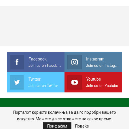
Facebook
Instagram
Join us on Facebook
Join us on Instagram
Twitter
Youtube
Join us on Twitter
Join us on Youtube
ПОЧЕТНА
ПОЛИТИКА НА ПРИВАТНОСТ
ИМПРЕСУМ
Порталот користи колачиња за да го подобри вашето
искуство. Можете да се откажете во секое време.
ПРАВИЛА НА КОРИСТЕЊЕ
Прифаќам
Повеќе