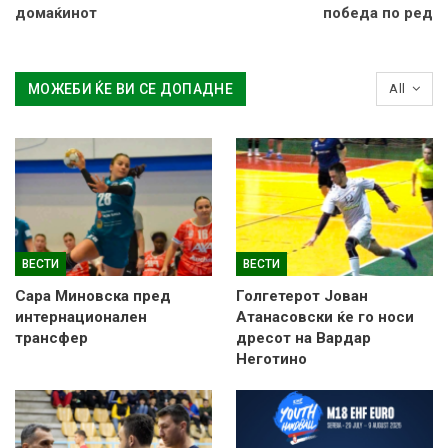
домаќинот
победа по ред
МОЖЕБИ ЌЕ ВИ СЕ ДОПАДНЕ
All
ВЕСТИ
ВЕСТИ
Сара Миновска пред
Голгетерот Јован
интернационален
Атанасовски ќе го носи
трансфер
дресот на Вардар
Неготино