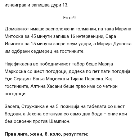
изнаиграа и запишаа дури 13.
Error9
Домаќинот имаше расположени голманки, па така Марина
Митоска за 45 минути запиша 16 интервенции, Сара
Илиоска за 15 минути запре осум удари, а Марија Дуноска
им одбрани седмерец на гостинките.
Најефикасна во победничкиот табор беше Марија
Маркоска со шест погодоци, додека по пет пати погодија
Еџе Сејадин, Вања Маџоска и Тијана Переска. Кај
гостинките, Алтина Хасани беше прво име со четири
погодоци.
Засега, Стружанка е на 5. позиција на табелата со шест
бодови, а Јехона останува со само два бода – оние кои
беа освоени против Шампион.
Прва лига, жени, 8. коло, резултати: