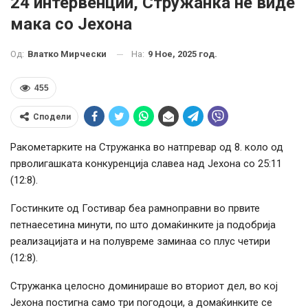
24 интервенции, Стружанка не виде
мака со Јехона
На:
9 Ное, 2025 год.
Од:
Влатко Мирчески
455
Сподели
Ракометарките на Стружанка во натпревар од 8. коло од
прволигашката конкуренција славеа над Јехона со 25:11
(12:8).
Гостинките од Гостивар беа рамноправни во првите
петнаесетина минути, по што домаќинките ја подобрија
реализацијата и на полувреме заминаа со плус четири
(12:8).
Стружанка целосно доминираше во вториот дел, во кој
Јехона постигна само три погодоци, а домаќинките се