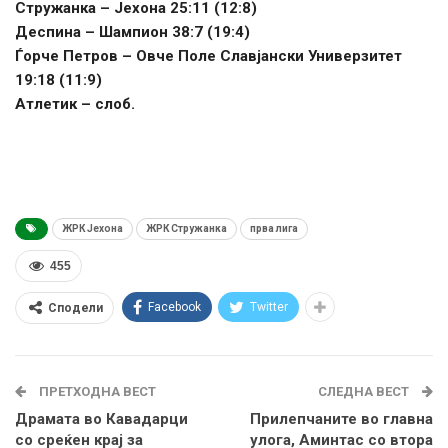
Стружанка – Јехона 25:11 (12:8)
Деспина – Шампион 38:7 (19:4)
Ѓорче Петров – Овче Поле Славјански Универзитет
19:18 (11:9)
Атлетик – слоб.
ЖРК Јехона
ЖРК Стружанка
прва лига
455
Facebook
Twitter
Сподели
ПРЕТХОДНА ВЕСТ
СЛЕДНА ВЕСТ
Драмата во Кавадарци
Прилепчаните во главна
со среќен крај за
улога, Аминтас со втора