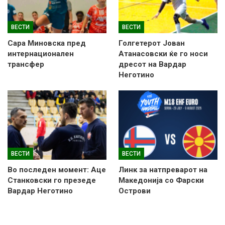
ВЕСТИ
ВЕСТИ
Сара Миновска пред
Голгетерот Јован
интернационален
Атанасовски ќе го носи
трансфер
дресот на Вардар
Неготино
ВЕСТИ
ВЕСТИ
Во последен момент: Аце
Линк за натпреварот на
Станковски го презеде
Македонија со Фарски
Вардар Неготино
Острови