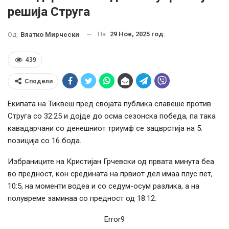
решија Струга
На:
29 Ное, 2025 год.
Од:
Влатко Мирчески
439
Сподели
Екипата на Тиквеш пред својата публика славеше против
Струга со 32:25 и дојде до осма сезонска победа, па така
кавадарчани со денешниот триумф се зацврстија на 5.
позиција со 16 бода.
Избраниците на Кристијан Грчевски од првата минута беа
во предност, кон средината на првиот дел имаа плус пет,
10:5, на моменти водеа и со седум-осум разлика, а на
полувреме заминаа со предност од 18:12.
Error9