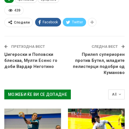
439
Facebook
Twitter
Сподели
ПРЕТХОДНА ВЕСТ
СЛЕДНА ВЕСТ
Џигероски и Поповски
Прилеп супериорен
блескаа, Мулти Есенс го
против Бутел, младите
доби Вардар Неготино
пелистерци подобри од
Куманово
МОЖЕБИ ЌЕ ВИ СЕ ДОПАДНЕ
All