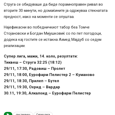
Струга се обидуваше да биде порамноправен ривал во
вторите 30 минути, но домаќините ја одржуваа стекнатата
предност, иако на моменти се опуштаа.
Најефикасни во победничкиот табор беа Томче
Стојановски и Богдан Мијушковиќ со по пет погодоци,
додека кај гостите се истакна Ахмед Мајдуб со седум
реализации.
Супер лига, мажи, 14. коло, резултати:
Тиквеш – Струга 32:25 (18:12)
29/11, 17:30, Радовиш – Пролет
29/11, 18:00, Еурофарм Пелистер 2 – Куманово
29/11, 18:30, Прилеп – Бутел
29/11, 19:30, Охрид – Вардар
30.11, 19:30, Алкалоид – Еурофарм Пелистер
грк тиквеш
Супер лига