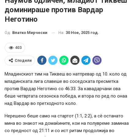
Наумов одличен, младиот Тиквеш
доминираше против Вардар
Неготино
На:
30 Ное, 2025 год.
Од:
Влатко Мирчески
403
Сподели
Младинскиот тим на Тиквеш во натпревар од 10. коло од
младинската лига славеше во соседската пресметка
против Вардар Неготино со 46:33. За кавадарчани ова
беше четвртата сезонска победа, и втора по ред по онаа
над Вардар во претходното коло.
Нерешено беше само на стартот (1:1, 2:2), а сè останато
мина во знакот на домаќините, кои на полувреме заминаа
со предност од 21:11 и со ист ритам продолжија во