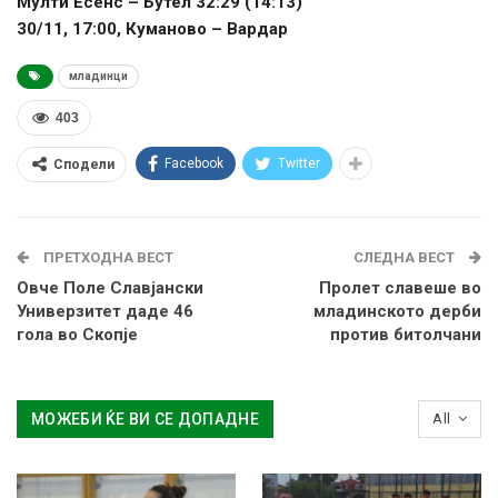
Мулти Есенс – Бутел 32:29 (14:13)
30/11, 17:00, Куманово – Вардар
младинци
403
Facebook
Twitter
Сподели
ПРЕТХОДНА ВЕСТ
СЛЕДНА ВЕСТ
Овче Поле Славјански
Пролет славеше во
Универзитет даде 46
младинското дерби
гола во Скопје
против битолчани
МОЖЕБИ ЌЕ ВИ СЕ ДОПАДНЕ
All