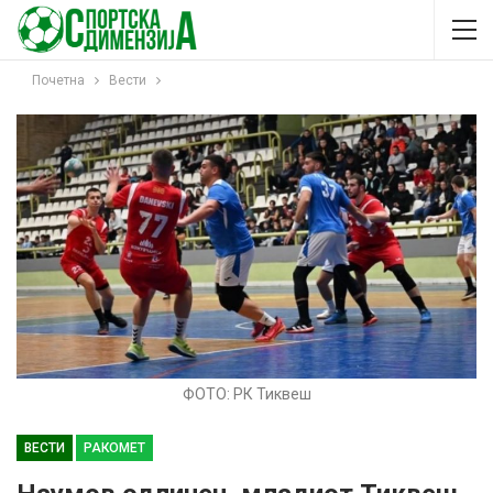
Почетна
Вести
ФОТО: РК Тиквеш
ВЕСТИ
РАКОМЕТ