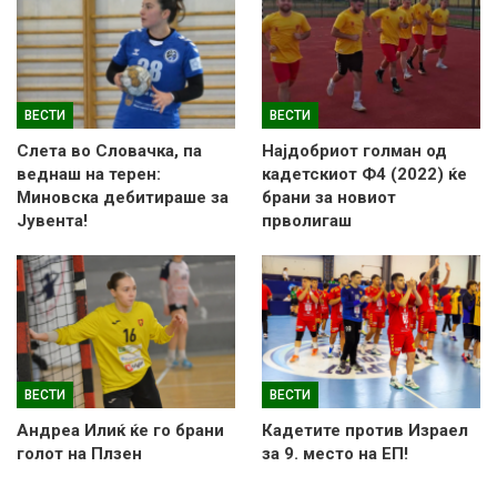
ВЕСТИ
ВЕСТИ
Слетa во Словачка, па
Најдобриот голман од
веднаш на терен:
кадетскиот Ф4 (2022) ќе
Миновска дебитираше за
брани за новиот
Јувента!
прволигаш
ВЕСТИ
ВЕСТИ
Андреа Илиќ ќе го брани
Кадетите против Израел
голот на Плзен
за 9. место на ЕП!