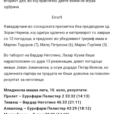
вториот дел, во кој практично двете екипи не играа
одбрана.
Error9
Кавадарчани во соседската пресметка беа предводени од
Зоран Наумов, кој одигра одлично и натпреварот го заврши
со 12 погодоци, а придонес во убедливиот триумф имаа и
Мартин Тодоров (7), Матеј Петрески (6), Марио Ѓорѓиев (5)…
Во таборот на Вардар Неготино, Лазар Кузев беше
најрасположен со дури 15 реализации, девет погодоци
имаше Јован Јовановски, а осум додаде Петар Велков, но
одличната партија на тројцата не беше доволна за поволен
резултат за неготинци.
Младинска машка лига, 10. коло, резултати:
Пролет – Еурофарм Пелистер 2 33:32 (14:13)
Тиквеш – Вардар Неготино 46:33 (21:11)
Алкалоид – Еурофарм Пелистер 43:29 (18:12)