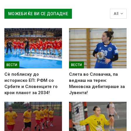
МОЖЕБИ ЌЕ ВИ СЕ ДОПАДНЕ
All
ВЕСТИ
ВЕСТИ
Сè поблиску до
Слетa во Словачка, па
историско ЕП: РФМ со
веднаш на терен:
Србите и Словенците го
Миновска дебитираше за
крои планот за 2034!
Јувента!