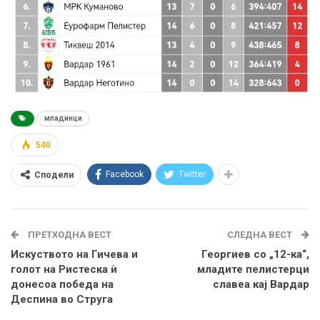
младинци
540
Facebook
Twitter
Сподели
ПРЕТХОДНА ВЕСТ
СЛЕДНА ВЕСТ
Искуството на Гичева и
Георгиев со „12-ка“,
голот на Ристеска ѝ
младите пелистерци
донесоа победа на
славеа кај Вардар
Деспина во Струга