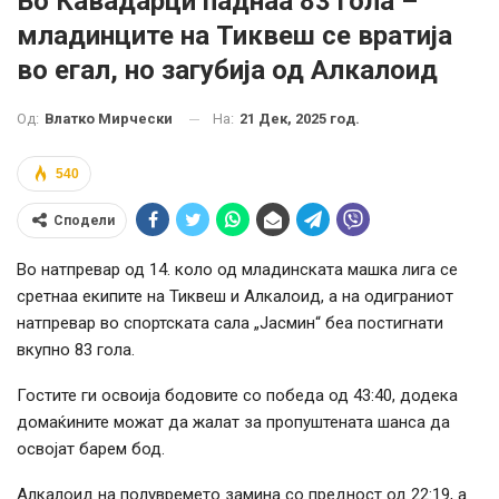
Во Кавадарци паднаа 83 гола –
младинците на Тиквеш се вратија
во егал, но загубија од Алкалоид
На:
21 Дек, 2025 год.
Од:
Влатко Мирчески
540
Сподели
Во натпревар од 14. коло од младинската машка лига се
сретнаа екипите на Тиквеш и Алкалоид, а на одиграниот
натпревар во спортската сала „Јасмин“ беа постигнати
вкупно 83 гола.
Гостите ги освоија бодовите со победа од 43:40, додека
домаќините можат да жалат за пропуштената шанса да
освојат барем бод.
Алкалоид на полувремето замина со предност од 22:19, а