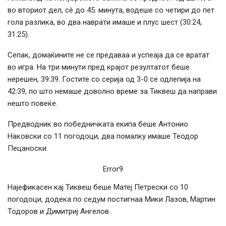
во вториот дел, сè до 45. минута, водеше со четири до пет
гола разлика, во два наврати имаше и плус шест (30:24,
31:25).
Сепак, домаќините не се предаваа и успеаја да се вратат
во игра. На три минути пред крајот резултатот беше
нерешен, 39:39. Гостите со серија од 3-0 се одлепија на
42:39, по што немаше доволно време за Тиквеш да направи
нешто повеќе.
Предводник во победничката екипа беше Антонио
Наковски со 11 погодоци, два помалку имаше Теодор
Пецаноски.
Error9
Најефикасен кај Тиквеш беше Матеј Петрески со 10
погодоци, додека по седум постигнаа Мики Лазов, Мартин
Тодоров и Димитриј Ангелов.