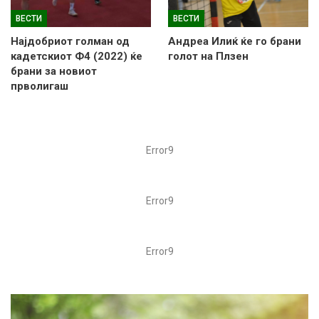
ВЕСТИ
ВЕСТИ
Најдобриот голман од
Андреа Илиќ ќе го брани
кадетскиот Ф4 (2022) ќе
голот на Плзен
брани за новиот
прволигаш
Error9
Error9
Error9