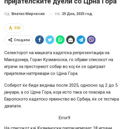
пријателските дуели со Црна Гора
На:
25 Дек, 2025 год.
Од:
Влатко Мирчески
530
Сподели
Селекторот на машката кадетска репрезентација на
Македонија, Горан Кузманоски, го објави списокот на
играчи за престојниот собир во кој ќе се одиграат
пријателки натпревари со Црна Гора.
Собирот ќе биде веднаш после 2025, односно од 2 до 5
јануари, а со Црна Гора, која исто така се пласира на
Европското кадетско првенство во Србија, ќе се тестира
двапати.
Error9
На списокот кај Кузманоски партиципираат 18 играчи,