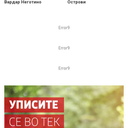
Вардар Неготино
Острови
Error9
Error9
Error9