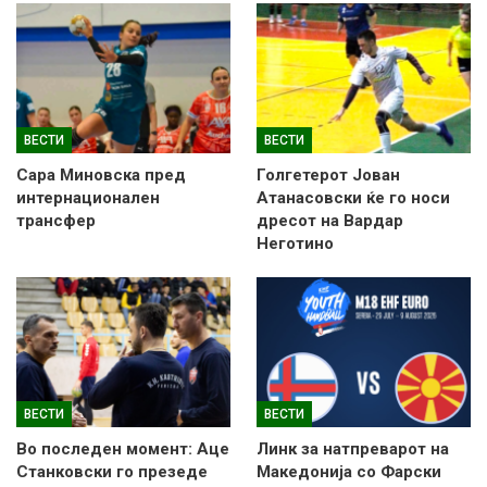
ВЕСТИ
ВЕСТИ
Сара Миновска пред
Голгетерот Јован
интернационален
Атанасовски ќе го носи
трансфер
дресот на Вардар
Неготино
ВЕСТИ
ВЕСТИ
Во последен момент: Аце
Линк за натпреварот на
Станковски го презеде
Македонија со Фарски