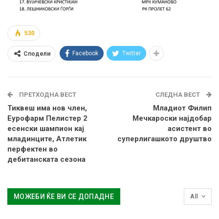
530
Facebook
Twitter
Сподели
ПРЕТХОДНА ВЕСТ
СЛЕДНА ВЕСТ
Тиквеш има нов член,
Младиот Филип
Еурофарм Пелистер 2
Мечкароски најдобар
есенски шампион кај
асистент во
младинците, Атлетик
суперлигашкото друштво
перфектен во
дебитанската сезона
МОЖЕБИ ЌЕ ВИ СЕ ДОПАДНЕ
All