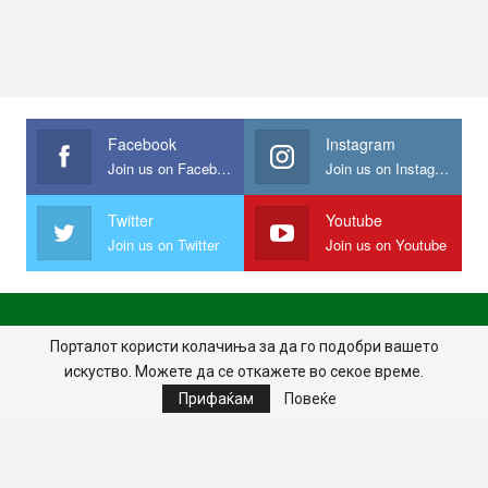
Facebook
Instagram
Join us on Facebook
Join us on Instagram
Twitter
Youtube
Join us on Twitter
Join us on Youtube
ПОЧЕТНА
ПОЛИТИКА НА ПРИВАТНОСТ
ИМПРЕСУМ
Порталот користи колачиња за да го подобри вашето
искуство. Можете да се откажете во секое време.
ПРАВИЛА НА КОРИСТЕЊЕ
Прифаќам
Повеќе
© 2024 - Сите права задржани.
Website Design:
MKNet