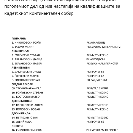
поголемиот дел од нив настапија на квалификациите за
кадетскиот континентален собир.