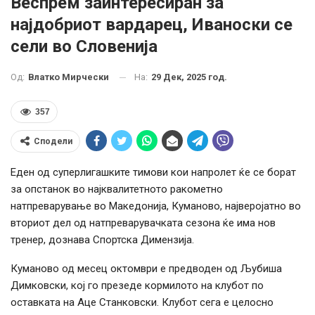
Веспрем заинтересиран за
најдобриот вардарец, Иваноски се
сели во Словенија
На:
29 Дек, 2025 год.
Од:
Влатко Мирчески
357
Сподели
Еден од суперлигашките тимови кои напролет ќе се борат
за опстанок во најквалитетното ракометно
натпреварување во Македонија, Куманово, најверојатно во
вториот дел од натпреварувачката сезона ќе има нов
тренер, дознава Спортска Димензија.
Куманово од месец октомври е предводен од Љубиша
Димковски, кој го презеде кормилото на клубот по
оставката на Аце Станковски. Клубот сега е целосно