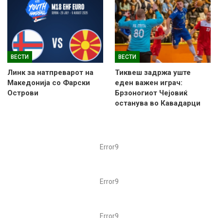
ВЕСТИ
ВЕСТИ
Линк за натпреварот на
Тиквеш задржа уште
Македонија со Фарски
еден важен играч:
Острови
Брзоногиот Чејовиќ
останува во Кавадарци
Error9
Error9
Error9