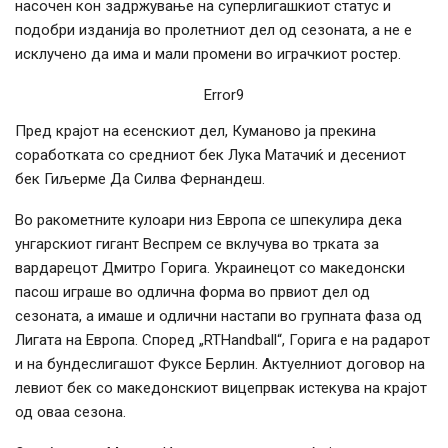
насочен кон задржување на суперлигашкиот статус и
подобри изданија во пролетниот дел од сезоната, а не е
исклучено да има и мали промени во играчкиот ростер.
Error9
Пред крајот на есенскиот дел, Куманово ја прекина
соработката со средниот бек Лука Матачиќ и десениот
бек Гиљерме Да Силва Фернандеш.
Во ракометните кулоари низ Европа се шпекулира дека
унгарскиот гигант Веспрем се вклучува во трката за
вардарецот Дмитро Горига. Украинецот со македонски
пасош играше во одлична форма во првиот дел од
сезоната, а имаше и одлични настапи во групната фаза од
Лигата на Европа. Според „RTHandball“, Горига е на радарот
и на бундеслигашот Фуксе Берлин. Актуелниот договор на
левиот бек со македонскиот вицепрвак истекува на крајот
од оваа сезона.