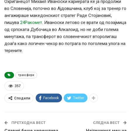
Охриѓанецот Михаил Иваноски кариерата ќе ја продолжи
во Словенија, поточно во Ајдовшчина, клуб кој за тренер го
ангажираше македонскиот стратег Раде Стојановиќ,
пишува
24Ракомет
. Иваноски летово се врати од позајмица
од српската Дубочица во Алкалоид, но не доби голема
минутажа, па трансферот во словенечкиот второлигаш
доаѓа како логичен чекор во потрага по поголема улога на
терените.
трансфери
357
Facebook
Twitter
Сподели
ПРЕТХОДНА ВЕСТ
СЛЕДНА ВЕСТ
Славиќ беше нерешлива
Најтешкиот меч на