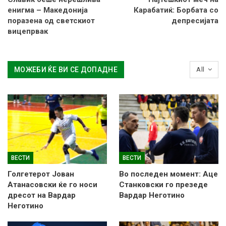
енигма – Македонија
Карабатиќ: Борбата со
поразена од светскиот
депресијата
вицепрвак
МОЖЕБИ ЌЕ ВИ СЕ ДОПАДНЕ
All
ВЕСТИ
ВЕСТИ
Голгетерот Јован
Во последен момент: Аце
Атанасовски ќе го носи
Станковски го презеде
дресот на Вардар
Вардар Неготино
Неготино