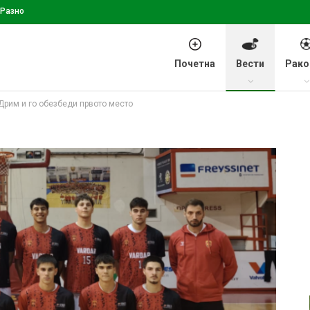
Разно
Почетна
Вести
Рако
Дрим и го обезбеди првото место