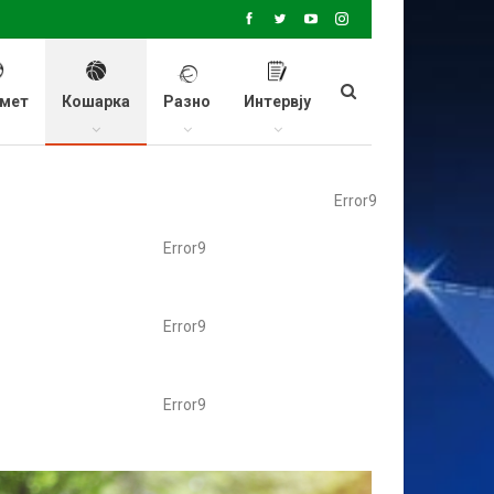
мет
Кошарка
Разно
Интервју
Error9
Error9
Error9
Error9