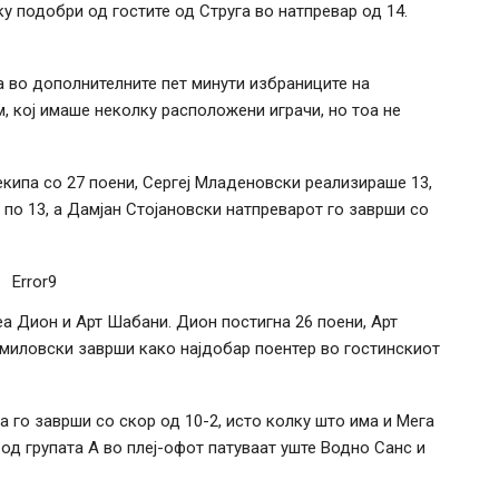
у подобри од гостите од Струга во натпревар од 14.
а во дополнителните пет минути избраниците на
м, кој имаше неколку расположени играчи, но тоа не
кипа со 27 поени, Сергеј Младеновски реализираше 13,
по 13, а Дамјан Стојановски натпреварот го заврши со
Error9
а Дион и Арт Шабани. Дион постигна 26 поени, Арт
миловски заврши како најдобар поентер во гостинскиот
 го заврши со скор од 10-2, исто колку што има и Мега
 од групата А во плеј-офот патуваат уште Водно Санс и