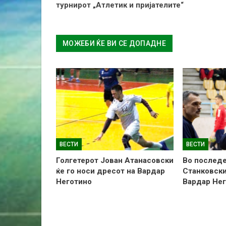
турнирот „Атлетик и пријателите“
МОЖЕБИ ЌЕ ВИ СЕ ДОПАДНЕ
ВЕСТИ
ВЕСТИ
Голгетерот Јован Атанасовски
Во последе
ќе го носи дресот на Вардар
Станковски
Неготино
Вардар Не