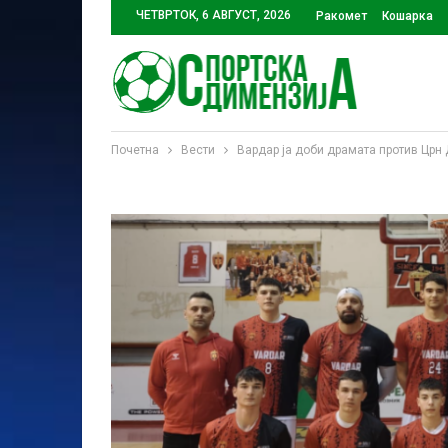
ЧЕТВРТОК, 6 АВГУСТ, 2026
Ракомет
Кошарка
Почетна
Вести
Вардар ја доби драмата против Црн 