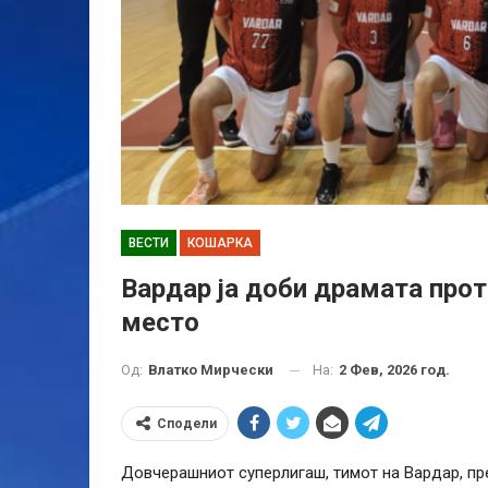
ВЕСТИ
КОШАРКА
Вардар ја доби драмата прот
место
На:
2 Фев, 2026 год.
Од:
Влатко Мирчески
Сподели
Довчерашниот суперлигаш, тимот на Вардар, пр