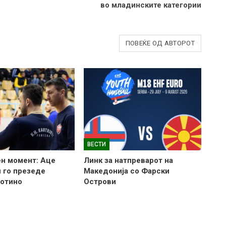
во младинските категории
ПОВЕЌЕ ОД АВТОРОТ
ВЕСТИ
н момент: Аце
Линк за натпреварот на
 го презеде
Македонија со Фарски
готино
Острови