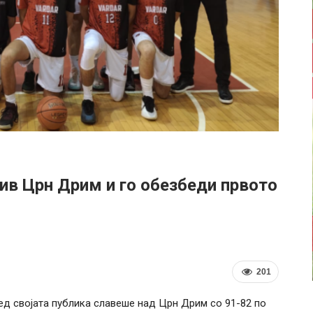
ив Црн Дрим и го обезбеди првото
201
ед својата публика славеше над Црн Дрим со 91-82 по