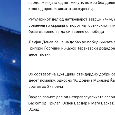
продолженијата од пет минути, во кои беа далек
коло од прволигашката конкуренција.
Регуларниот дел од натпреварот заврши 74-74, 
Јованчев го скршија отпорот на гостинскиот ти
беше доволно за да си замине со победа.
Дамјан Данев беше најдобар во победничката е
Григориј Ѓорѓевиќ и Жарко Терзиевски додадоа 
десет поени.
Во составот на Црн Дрим, стандардно добри бе
десет помалку, односно 16, додека Мухамед Ќа
состав со 27 поени.
Вардар првиот дел од натпреварувачката сезона
Баскет од Прилеп. Освен Вардар и Мега Баскет,
Охрид.