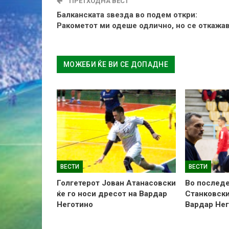
ПРЕТХОДНА ВЕСТ
Балканската ѕвезда во подем откри:
Ракометот ми одеше одлично, но се откажа
МОЖЕБИ ЌЕ ВИ СЕ ДОПАДНЕ
ВЕСТИ
ВЕСТИ
Голгетерот Јован Атанасовски
Во последе
ќе го носи дресот на Вардар
Станковски
Неготино
Вардар Не