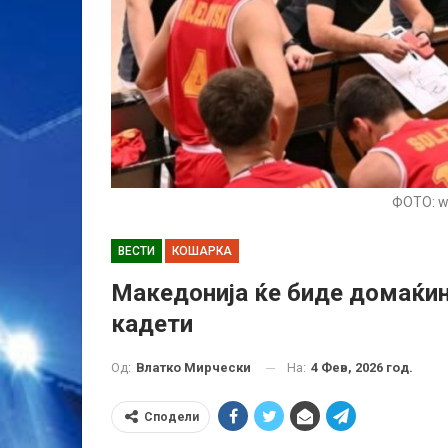
ФОТО: ww
ВЕСТИ
КОШАРКА
Македонија ќе биде домаќин
кадети
На:
4 Фев, 2026 год.
Од:
Влатко Мирчески
Сподели