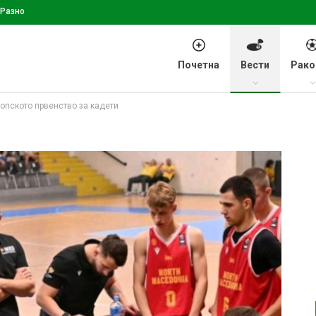
Разно
Почетна
Вести
Рако
опското првенство за кадети