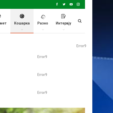
мет
Кошарка
Разно
Интервју
Error9
Error9
Error9
Error9