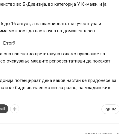
нство во Б-Дивизија, во категорија У16-мажи, и ја
 до 16 август, а на шампионатот ќе учествува и
 има можност да настапува на домашен терен.
Error9
 ова првенство претставува големо признание за
, со очекување младите репрезентативци да покажат
онија потенцираат дека ваков настан ќе придонесе за
а и ќе биде значаен мотив за развој на младинските
ail
82