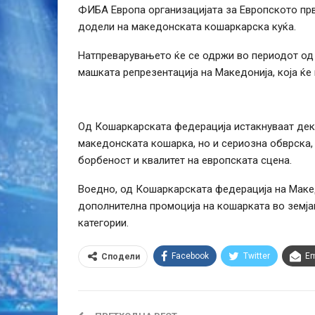
ФИБА Европа организацијата за Европското прве
додели на македонската кошаркарска куќа.
Натпреварувањето ќе се одржи во периодот од 5
машката репрезентација на Македонија, која ќе
Од Кошаркарската федерација истакнуваат дека
македонската кошарка, но и сериозна обврска
борбеност и квалитет на европската сцена.
Воедно, од Кошаркарската федерација на Макед
дополнителна промоција на кошарката во земјав
категории.
Facebook
Twitter
Em
Сподели