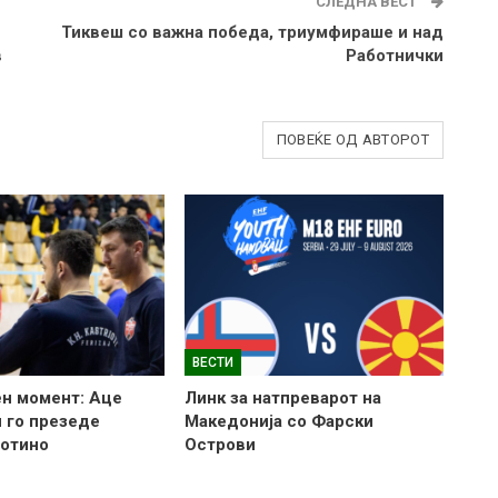
СЛЕДНА ВЕСТ
Тиквеш со важна победа, триумфираше и над
в
Работнички
ПОВЕЌЕ ОД АВТОРОТ
ВЕСТИ
н момент: Аце
Линк за натпреварот на
 го презеде
Македонија со Фарски
готино
Острови