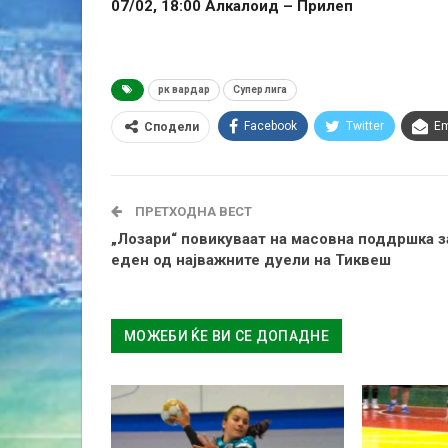
07/02, 18:00 Алкалоид – Прилеп
рк вардар
Супер лига
Facebook
Twitter
Em
Сподели
ПРЕТХОДНА ВЕСТ
„Лозари“ повикуваат на масовна поддршка з
еден од најважните дуели на Тиквеш
МОЖЕБИ ЌЕ ВИ СЕ ДОПАДНЕ