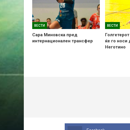
ВЕСТИ
ВЕСТИ
Сара Миновска пред
Голгетерот
интернационален трансфер
ќе го носи
Неготино