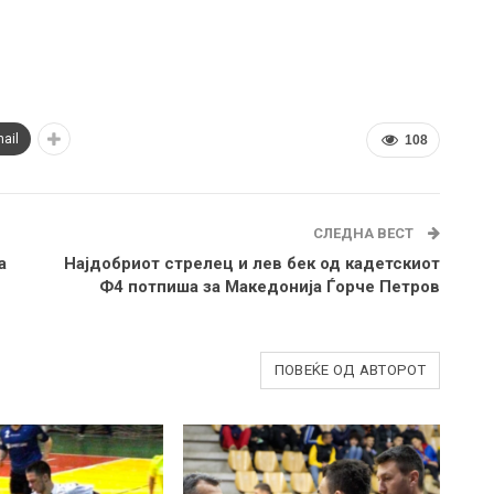
ail
108
СЛЕДНА ВЕСТ
а
Најдобриот стрелец и лев бек од кадетскиот
Ф4 потпиша за Македонија Ѓорче Петров
ПОВЕЌЕ ОД АВТОРОТ