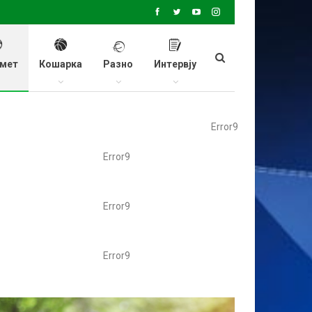
мет
Кошарка
Разно
Интервју
Error9
Error9
Error9
Error9