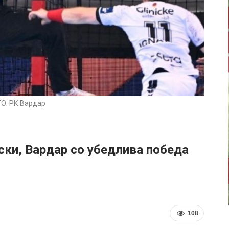
О: РК Вардар
ски, Вардар со убедлива победа
108