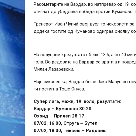
Ракометарите на Вардар, во натпревар од 19. к
стигнат до убедлива победа против Куманово, т
Тренерот Иван Чупиќ овој дуел го искористи за
додека гостите од Куманово одиграа онолку ко
На полувреме резултатот беше 13:6, а по 40 ми
гола. Во редовите на Вардар се вратија и повр
Милан Лазаревски.
Најефикасен кај Вардар беше Јака Малус со ос
ги постигна Тоше Ончев.
Супер лига, мажи, 19. коло, резултати:
Вардар – Куманово 30:20
Охрид – Прилеп 28:17
07/02, 16:00, Струга – Бутел
07/02, 18:00, Тиквеш – Радовиш