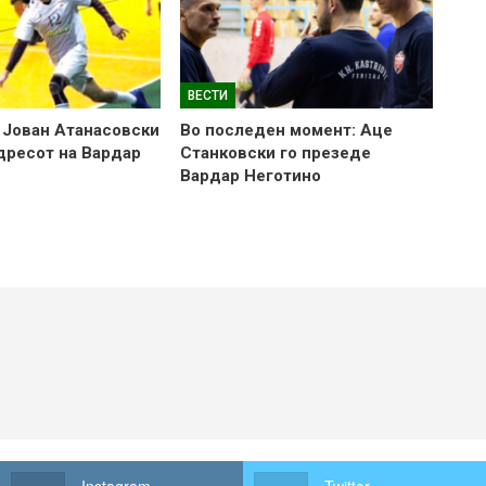
ВЕСТИ
 Јован Атанасовски
Во последен момент: Аце
 дресот на Вардар
Станковски го презеде
Вардар Неготино