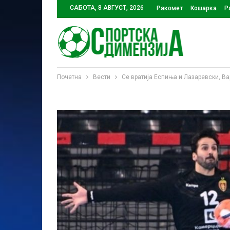
САБОТА, 8 АВГУСТ, 2026
Ракомет
Кошарка
Р
Почетна
Вести
Се вратија Еспиња и Лазаревски, В