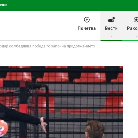
азно
Почетна
Вести
Рако
ардар со убедлива победа го започна продолжението