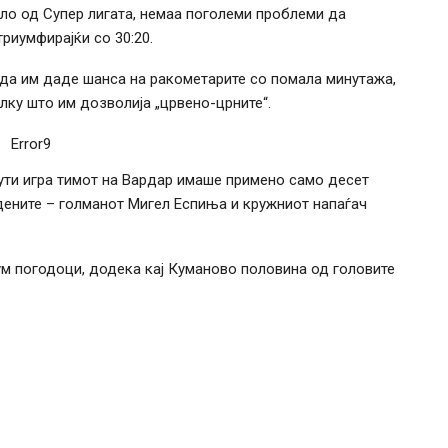
оло од Супер лигата, немаа поголеми проблеми да
риумфирајќи со 30:20.
 да им даде шанса на ракометарите со помала минутажа,
лку што им дозволија „црвено-црните“.
Error9
нути игра тимот на Вардар имаше примено само десет
едените – голманот Мигел Еспиња и кружниот напаѓач
ум погодоци, додека кај Куманово половина од головите