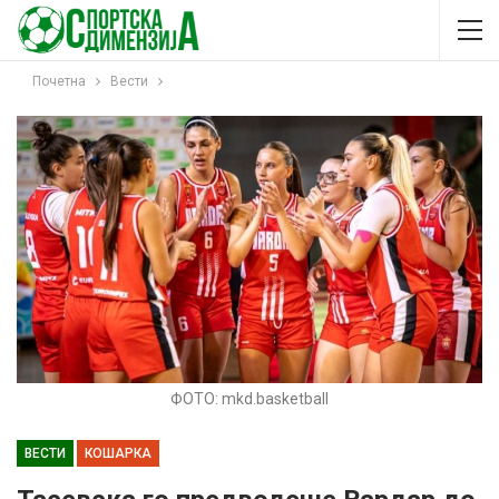
Почетна
Вести
ФОТО: mkd.basketball
ВЕСТИ
КОШАРКА