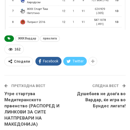
ЖКК Вардар
прва лига
162
Facebook
Twitter
Сподели
ПРЕТХОДНА ВЕСТ
СЛЕДНА ВЕСТ
Утре стартува
Душебаев не доаѓа во
Медитеранското
Вардар, ќе игра во
првенство (РАСПОРЕД И
Бундес лигата!
ЛИНКОВИ ЗА СИТЕ
НАТПРЕВАРИ НА
МАКЕДОНИЈА)