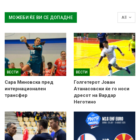
МОЖЕБИ ЌЕ ВИ СЕ ДОПАДНЕ
All
ВЕСТИ
ВЕСТИ
Сара Миновска пред
Голгетерот Јован
интернационален
Атанасовски ќе го носи
трансфер
дресот на Вардар
Неготино