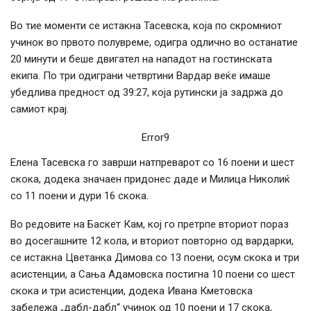
Во тие моменти се истакна Тасевска, која по скромниот
учинок во првото полувреме, одигра одлично во останатие
20 минути и беше двигател на нападот на гостинската
екипа. По три одиграни четвртини Вардар веќе имаше
убедлива предност од 39:27, која рутински ја задржа до
самиот крај.
Error9
Елена Тасевска го заврши натпреварот со 16 поени и шест
скока, додека значаен придонес даде и Милица Николиќ
со 11 поени и дури 16 скока.
Во редовите на Баскет Кам, кој го претрпе вториот пораз
во досегашните 12 кола, и вториот повторно од вардарки,
се истакна Цветанка Димова со 13 поени, осум скока и три
асистенции, а Сања Адамовска постигна 10 поени со шест
скока и три асистенции, додека Ивана Кметовска
забележа „дабл-дабл“ учинок од 10 поени и 17 скока,