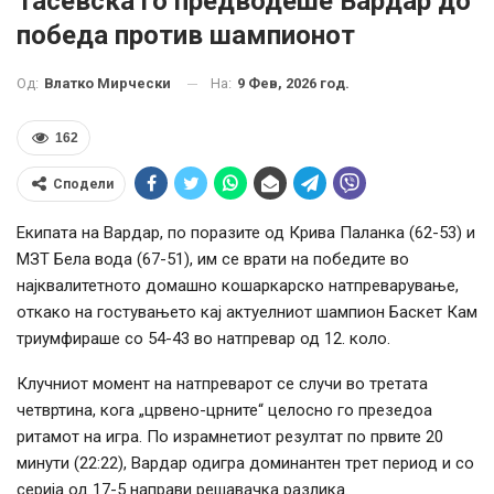
Тасевска го предводеше Вардар до
победа против шампионот
На:
9 Фев, 2026 год.
Од:
Влатко Мирчески
162
Сподели
Екипата на Вардар, по поразите од Крива Паланка (62-53) и
МЗТ Бела вода (67-51), им се врати на победите во
најквалитетното домашно кошаркарско натпреварување,
откако на гостувањето кај актуелниот шампион Баскет Кам
триумфираше со 54-43 во натпревар од 12. коло.
Клучниот момент на натпреварот се случи во третата
четвртина, кога „црвено-црните“ целосно го презедоа
ритамот на игра. По израмнетиот резултат по првите 20
минути (22:22), Вардар одигра доминантен трет период и со
серија од 17-5 направи решавачка разлика.