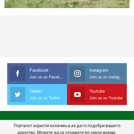
Facebook
Instagram
Join us on Facebook
Join us on Instagram
Twitter
Youtube
Join us on Twitter
Join us on Youtube
ПОЧЕТНА
ПОЛИТИКА НА ПРИВАТНОСТ
ИМПРЕСУМ
Порталот користи колачиња за да го подобри вашето
искуство. Можете да се откажете во секое време.
ПРАВИЛА НА КОРИСТЕЊЕ