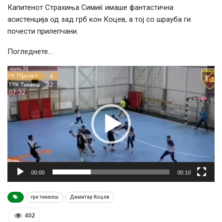
Капитенот Страхиња Симиќ имаше фантастична
асистенција од зад грб кон Коцев, а тој со шрауба ги
почести прилепчани.
Погледнете…
Видео
плејер
00:00
00:10
грк тиквеш
Димитар Коцев
402