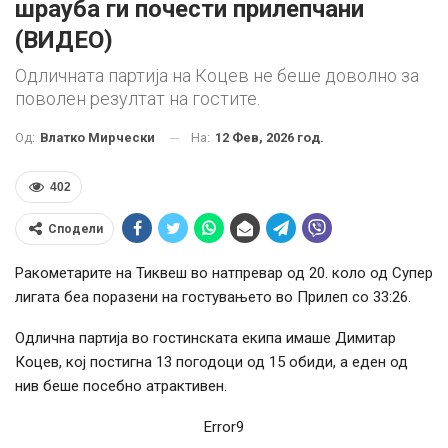
шрауба ги почести прилепчани
(ВИДЕО)
Одличната партија на Коцев не беше доволно за
поволен резултат на гостите.
На:
12 Фев, 2026 год.
Од:
Влатко Мирчески
402
Сподели
Ракометарите на Тиквеш во натпревар од 20. коло од Супер
лигата беа поразени на гостувањето во Прилеп со 33:26.
Одлична партија во гостинската екипа имаше Димитар
Коцев, кој постигна 13 погодоци од 15 обиди, а еден од
нив беше посебно атрактивен.
Error9