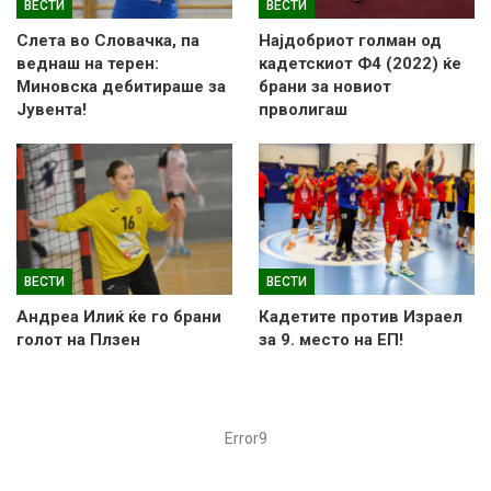
ВЕСТИ
ВЕСТИ
Слетa во Словачка, па
Најдобриот голман од
веднаш на терен:
кадетскиот Ф4 (2022) ќе
Миновска дебитираше за
брани за новиот
Јувента!
прволигаш
ВЕСТИ
ВЕСТИ
Андреа Илиќ ќе го брани
Кадетите против Израел
голот на Плзен
за 9. место на ЕП!
Error9