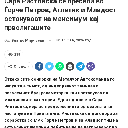
Сара Ристовска се пресели во
Ѓорче Петров, Атлетик и Младост
остануваат на максимум кај
прволигашите
На:
16 Фев, 2026 год.
Од:
Влатко Мирчески
289
Сподели
Откако сите сениорки на Металург Автокоманда го
напуштија тимот, од вицепрвакот заминаа и
поголемиот број ракометарки кои настапуваа во
младинските категории. Една од нив е и Сара
Ристовска, која во продолжението од сезоната ќе
настапува во Првата лига. Ристовска се договори за
соработка со МРК Ѓорче Петров и за младиот тим на
актуелниот шампион дебитираше на натпреварот во