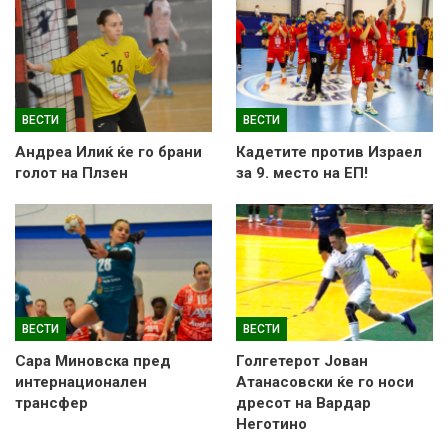
ВЕСТИ
ВЕСТИ
Андреа Илиќ ќе го брани
Кадетите против Израел
голот на Плзен
за 9. место на ЕП!
ВЕСТИ
ВЕСТИ
Сара Миновска пред
Голгетерот Јован
интернационален
Атанасовски ќе го носи
трансфер
дресот на Вардар
Неготино