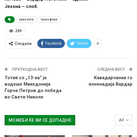
Јехона – слоб.
прва лига
трансфери
289
Facebook
Twitter
Сподели
ПРЕТХОДНА ВЕСТ
СЛЕДНА ВЕСТ
Тотиќ со „13-ка“ ја
Кавадарчанки го
водеше Македонија
изненадија Вардар
Ѓорче Петров до победа
во Свети Николе
МОЖЕБИ ЌЕ ВИ СЕ ДОПАДНЕ
All