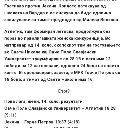
Гостивар против Јехона. Крилото потекнува од
школата на Вардар и се очекува да биде одлично
засилување за тимот предводен од Милева Велкова.
Атлетик, тим формиран летоска, продолжува без
пораз во прволигашката женска конкуренција. Во
натпревар од 14. коло, скопскиот тим на гостувањето
во Свети Николе кај Овче Поле Славјански
Универзитет триумфираше со 28:18 и сега има 12
победи на 12 натпревари, односно 24 бода на своето
конто. Второпласиран, засега, е МРК Ѓорче Петров со
18 бода, а тимот од Свети Николе има 16.
Error9
Прва лига, жени, 14. коло, резултати:
Овче Поле Славјански Универзитет – Атлетик 18:28
(5:11)
Јехона – Ѓорче Петров 13:37 (4:18)