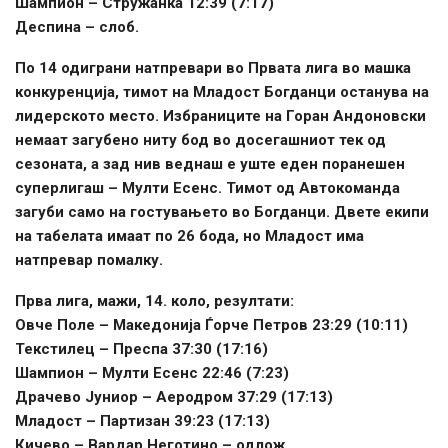
Шампион – Стружанка 12:39 (7:17)
Деспина – слоб.
По 14 одиграни натпревари во Првата лига во машка
конкуренција, тимот на Младост Богданци останува на
лидерското место. Избраниците на Горан Андоновски
немаат загубено ниту бод во досегашниот тек од
сезоната, а зад нив веднаш е уште еден поранешен
суперлигаш – Мулти Есенс. Тимот од Автокоманда
загуби само на гостувањето во Богданци. Двете екипи
на табелата имаат по 26 бода, но Младост има
натпревар помалку.
Прва лига, мажи, 14. коло, резултати:
Овче Поле – Македонија Ѓорче Петров 23:29 (10:11)
Текстилец – Преспа 37:30 (17:16)
Шампион – Мулти Есенс 22:46 (7:23)
Драчево Јуниор – Аеродром 37:29 (17:13)
Младост – Партизан 39:23 (17:13)
Кичево – Вардар Неготино – одлож.