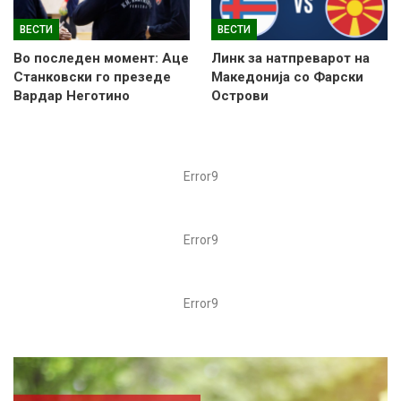
ВЕСТИ
ВЕСТИ
Во последен момент: Аце
Линк за натпреварот на
Станковски го презеде
Македонија со Фарски
Вардар Неготино
Острови
Error9
Error9
Error9