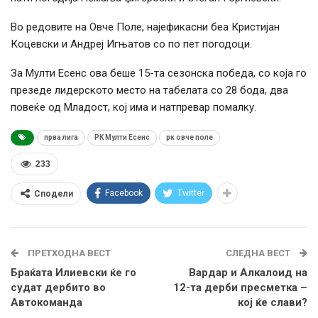
Во редовите на Овче Поле, најефикасни беа Кристијан
Коцевски и Андреј Игњатов со по пет погодоци.
За Мулти Есенс ова беше 15-та сезонска победа, со која го
презеде лидерското место на табелата со 28 бода, два
повеќе од Младост, кој има и натпревар помалку.
прва лига
РК Мулти Есенс
рк овче поле
233
Facebook
Twitter
Сподели
ПРЕТХОДНА ВЕСТ
СЛЕДНА ВЕСТ
Браќата Илиевски ќе го
Вардар и Алкалоид на
судат дербито во
12-та дерби пресметка –
Автокоманда
кој ќе слави?