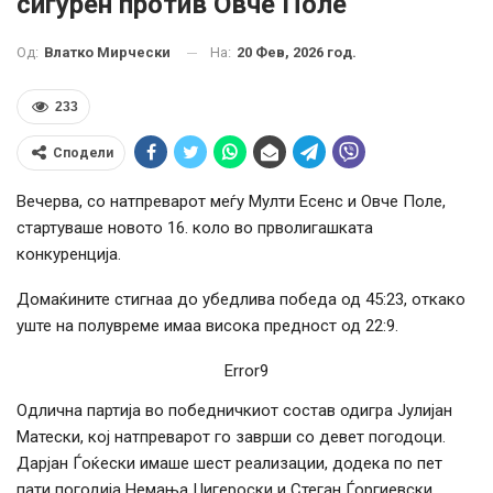
сигурен против Овче Поле
На:
20 Фев, 2026 год.
Од:
Влатко Мирчески
233
Сподели
Вечерва, со натпреварот меѓу Мулти Есенс и Овче Поле,
стартуваше новото 16. коло во прволигашката
конкуренција.
Домаќините стигнаа до убедлива победа од 45:23, откако
уште на полувреме имаа висока предност од 22:9.
Error9
Одлична партија во победничкиот состав одигра Јулијан
Матески, кој натпреварот го заврши со девет погодоци.
Дарјан Ѓоќески имаше шест реализации, додека по пет
пати погодија Немања Џигероски и Стеган Ѓоргиевски.