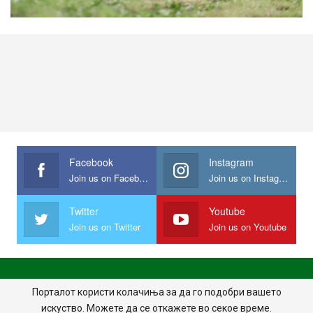
Facebook
Instagram
Join us on Facebook
Join us on Instagram
Twitter
Youtube
Join us on Twitter
Join us on Youtube
ПОЧЕТНА
ПОЛИТИКА НА ПРИВАТНОСТ
ИМПРЕСУМ
Порталот користи колачиња за да го подобри вашето
искуство. Можете да се откажете во секое време.
ПРАВИЛА НА КОРИСТЕЊЕ