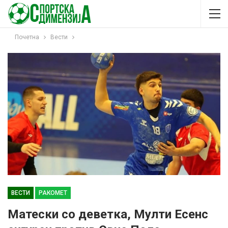
Почетна
Вести
ВЕСТИ
РАКОМЕТ
Матески со деветка, Мулти Есенс