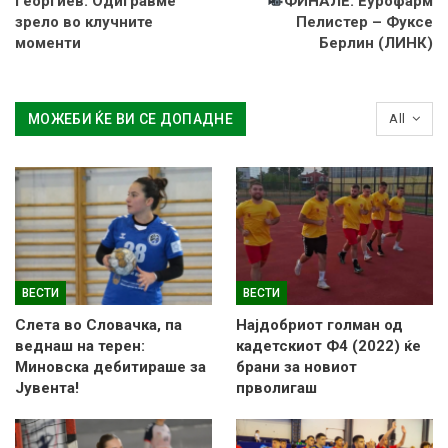
Георгиев: Одигравме
ФИНАЛЕ: Еурофарм
зрело во клучните
Пелистер – Фуксе
моменти
Берлин (ЛИНК)
МОЖЕБИ ЌЕ ВИ СЕ ДОПАДНЕ
All
ВЕСТИ
ВЕСТИ
Слетa во Словачка, па
Најдобриот голман од
веднаш на терен:
кадетскиот Ф4 (2022) ќе
Миновска дебитираше за
брани за новиот
Јувента!
прволигаш