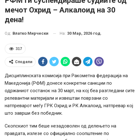
РФМ ги суспендираше судиите од
мечот Охрид – Алкалоид на 30
дена!
На:
30 Мар, 2026 год.
Од:
Влатко Мирчески
317
Сподели
Дисциплинската комисија при Ракометна федерација на
Македонија (РФМ) донесе конкретни санкции по
одржаниот состанок на 30 март, на кој беа разгледани сите
релевантни материјали и извештаи поврзани со
натпреварот меѓу ГРК Охрид и РК Алкалоид, натпревар кој
што заврши без победник.
Скопскиот тим беше незадоволен од делењето на
правдата, излезе со официјално соопштение по