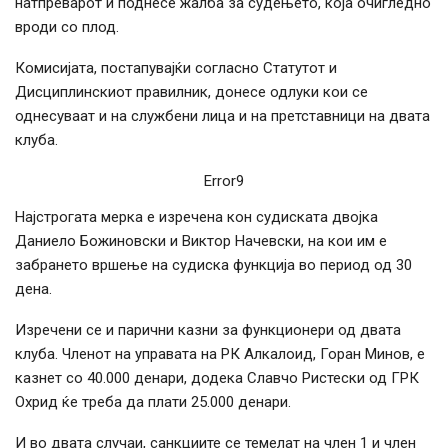
натпреварот и поднесе жалба за судењето, која очигледно
вроди со плод.
Комисијата, постапувајќи согласно Статутот и
Дисциплинскиот правилник, донесе одлуки кои се
однесуваат и на службени лица и на претставници на двата
клуба.
Error9
Најстрогата мерка е изречена кон судиската двојка
Даниело Божиновски и Виктор Начевски, на кои им е
забрането вршење на судиска функција во период од 30
дена.
Изречени се и парични казни за функционери од двата
клуба. Членот на управата на РК Алкалоид, Горан Минов, е
казнет со 40.000 денари, додека Славчо Ристески од ГРК
Охрид ќе треба да плати 25.000 денари.
И во двата случаи, санкциите се темелат на член 1 и член