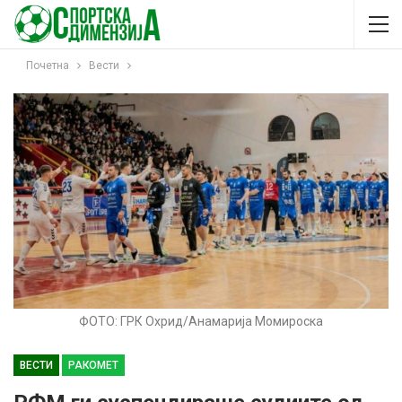
Почетна
Вести
ФОТО: ГРК Охрид/Анамарија Момироска
ВЕСТИ
РАКОМЕТ