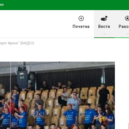
но
Почетна
Вести
Рако
орог Арена“ (ВИДЕО)