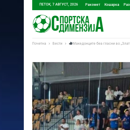
ПЕТОК, 7 АВГУСТ, 2026
Ракомет
Кошарка
Раз
Почетна
Вести
Македонците беа гласни во „Злат