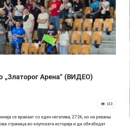
о „Златорог Арена“ (ВИДЕО)
113
нија се враќаат со еден негатива, 27:26, но на реванш
ова страница во клупската историја и да обезбедат