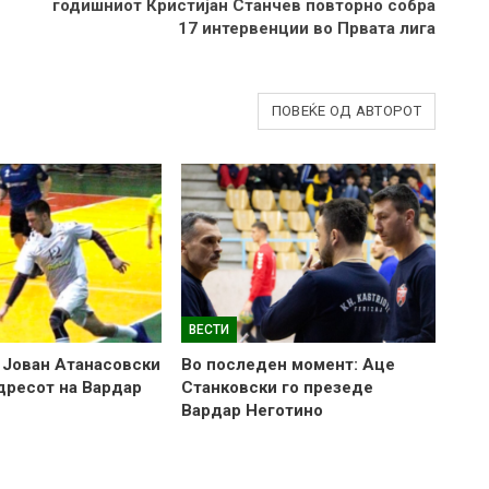
годишниот Кристијан Станчев повторно собра
17 интервенции во Првата лига
ПОВЕЌЕ ОД АВТОРОТ
ВЕСТИ
 Јован Атанасовски
Во последен момент: Аце
 дресот на Вардар
Станковски го презеде
Вардар Неготино