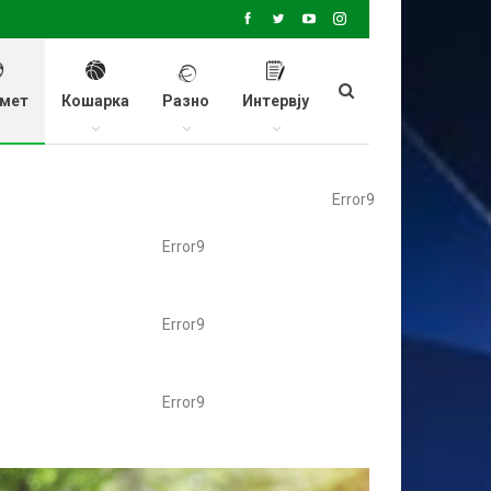
мет
Кошарка
Разно
Интервју
Error9
Error9
Error9
Error9