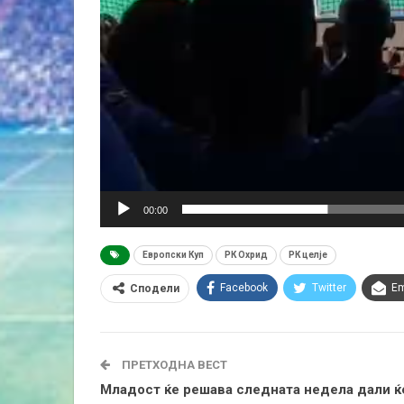
00:00
Европски Куп
РК Охрид
РК целје
Facebook
Twitter
Em
Сподели
ПРЕТХОДНА ВЕСТ
Младост ќе решава следната недела дали ќ