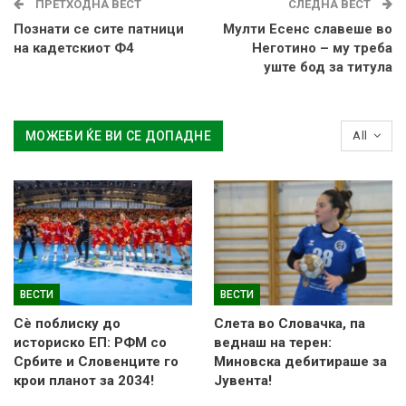
ПРЕТХОДНА ВЕСТ
СЛЕДНА ВЕСТ
Познати се сите патници
Мулти Есенс славеше во
на кадетскиот Ф4
Неготино – му треба
уште бод за титула
МОЖЕБИ ЌЕ ВИ СЕ ДОПАДНЕ
All
ВЕСТИ
ВЕСТИ
Сè поблиску до
Слетa во Словачка, па
историско ЕП: РФМ со
веднаш на терен:
Србите и Словенците го
Миновска дебитираше за
крои планот за 2034!
Јувента!