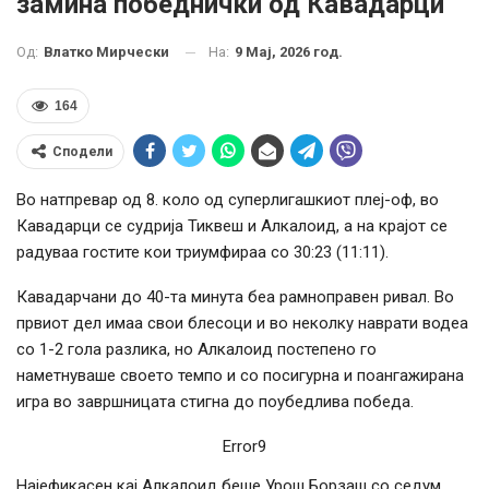
замина победнички од Кавадарци
На:
9 Мај, 2026 год.
Од:
Влатко Мирчески
164
Сподели
Во натпревар од 8. коло од суперлигашкиот плеј-оф, во
Кавадарци се судрија Тиквеш и Алкалоид, а на крајот се
радуваа гостите кои триумфираа со 30:23 (11:11).
Кавадарчани до 40-та минута беа рамноправен ривал. Во
првиот дел имаа свои блесоци и во неколку наврати водеа
со 1-2 гола разлика, но Алкалоид постепено го
наметнуваше своето темпо и со посигурна и поангажирана
игра во завршницата стигна до поубедлива победа.
Error9
Најефикасен кај Алкалоид беше Урош Борзаш со седум