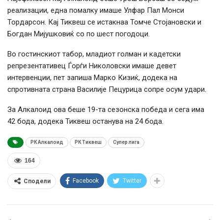
реализации, една помалку имаше Улфар Пал Монси
Тордарсон. Кај Тиквеш се истакнаа Томче Стојановски и
Богдан Мијушковиќ со по шест погодоци.
Во гостинскиот табор, младиот голман и кадетски
репрезентативец Ѓорѓи Николовски имаше девет
интервенции, пет запиша Марко Кизиќ, додека на
спротивната страна Василије Пецурица сопре осум удари.
За Алкалоид ова беше 19-та сезонска победа и сега има
42 бода, додека Тиквеш останува на 24 бода.
РК Алкалоид
РК Тиквеш
Супер лига
164
Facebook
Twitter
Сподели