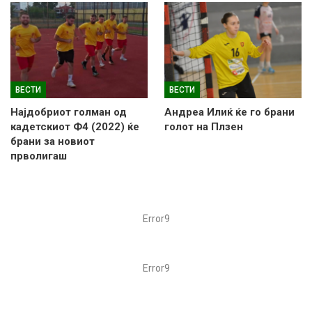
ВЕСТИ
ВЕСТИ
Најдобриот голман од
Андреа Илиќ ќе го брани
кадетскиот Ф4 (2022) ќе
голот на Плзен
брани за новиот
прволигаш
Error9
Error9