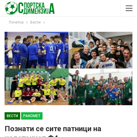
Почетна
Вести
ВЕСТИ
РАКОМЕТ
Познати се сите патници на