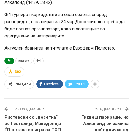
Алкалоид (44:39, 58:42).
Ф4 турнирот кај кадетите за оваа сезона, според
распоредот, е планиран за 24 мај. Дополнително треба да
бидe познат организаторт, како и саатниците за
одигрување на натпреварите.
Актуелен бранител на титулата е Еурофарм Пелистер.
кадети
Ф4
692
Facebook
Twitter
Сподели
ПРЕТХОДНА ВЕСТ
СЛЕДНА ВЕСТ
Ристевски со „десетка“
Тиквеш парираше, но
во Гевгелија, Македонија
Алкалоид си замина
ЃП остана во игра за ТОП
победнички од