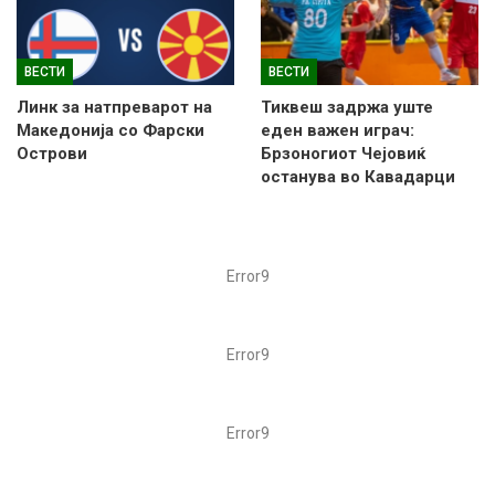
ВЕСТИ
ВЕСТИ
Линк за натпреварот на
Тиквеш задржа уште
Македонија со Фарски
еден важен играч:
Острови
Брзоногиот Чејовиќ
останува во Кавадарци
Error9
Error9
Error9