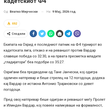
кадетскиот Ф4
На:
9 Мај, 2026 год.
Од:
Влатко Мирчески
692
Сподели
Екипата на Охрид е последниот патник на Ф4 турнирот во
кадетската лига, откако и на реваншот против Вардар
славеше победа со 32:30, а на првата пресметка младите
„гладијатори“ беа подобри со 35:27.
Охриѓани беа предводени од Тане Јанчески, кој одигра
одличен натпревар и беше стрелец на 12 погодоци, додека
кај Вардар се истакна Антонио Трајановски со девет
погодоци.
Пред овој натпревар беше одигран и реваншот меѓу Пролет
и Илинден Вардар, кој повеќе наликуваше на формалност,