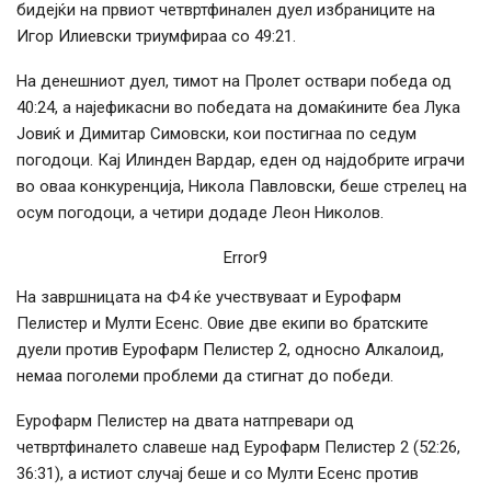
бидејќи на првиот четвртфинален дуел избраниците на
Игор Илиевски триумфираа со 49:21.
На денешниот дуел, тимот на Пролет оствари победа од
40:24, а најефикасни во победата на домаќините беа Лука
Јовиќ и Димитар Симовски, кои постигнаа по седум
погодоци. Кај Илинден Вардар, еден од најдобрите играчи
во оваа конкуренција, Никола Павловски, беше стрелец на
осум погодоци, а четири додаде Леон Николов.
Error9
На завршницата на Ф4 ќе учествуваат и Еурофарм
Пелистер и Мулти Есенс. Овие две екипи во братските
дуели против Еурофарм Пелистер 2, односно Алкалоид,
немаа поголеми проблеми да стигнат до победи.
Еурофарм Пелистер на двата натпревари од
четвртфиналето славеше над Еурофарм Пелистер 2 (52:26,
36:31), а истиот случај беше и со Мулти Есенс против