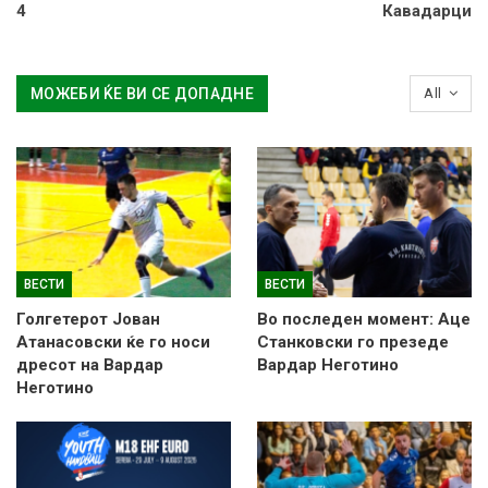
4
Кавадарци
МОЖЕБИ ЌЕ ВИ СЕ ДОПАДНЕ
All
ВЕСТИ
ВЕСТИ
Голгетерот Јован
Во последен момент: Аце
Атанасовски ќе го носи
Станковски го презеде
дресот на Вардар
Вардар Неготино
Неготино