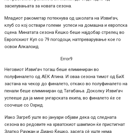
засилувањата за новата сезона.
Младиот ракометар потекнува од школата на Извиѓач,
клуб со кој оствари големи успеси на домашна и европска
сцена. Минатата сезона Ќешко беше најдобар стрелец во
Европскиот Куп со 79 погодоци, натпреварување кое го
освои Алкалоид.
Error9
Неговиот Извиѓач тогаш беше елиминиран во
полуфиналето од АЕК Атина. И оваа сезона тимот од БиХ
застана на чекор до финалето, откако во полуфиналето на
пенали беше елиминиран од Татабања. Доколку Извиѓач
успееше да ја мине унгарската екипа, во финалето ќе се
соочеше со Охрид.
Иако Загреб уште во јануари објави дека од следната
сезона во редовите на хрватскиот шампион ќе пристигнат
Златко Раужан и Диано Ќешко, засега сè уште нема