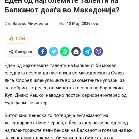
Еден од најголемите таленти на
Балканот доаѓа во Македонија?
На:
13 Мај, 2026 год.
Од:
Влатко Мирчески
1,204
Сподели
Еден од најголемите таленти на Балканот би можел
следната сезона да настапува во македонската Супер
лига. Според шпекулациите во ракометните кулоари, за
најдобриот стрелец од минатата сезона во Европскиот
Куп, Диано Ќешко, наводно постои сериозен интерес од
Еурофарм Пелистер.
Битолчани денеска го потврдија ангажманот на
легендарниот Лино Червар, а Ќешко, кој важи за еден од
најталентираните леви бекови на Балканот и голема надеж
на хрватскиот ракомет, би можел да биде едно од