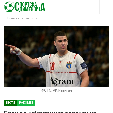
Почетна
Вести
ФОТО: РК Извиѓач
ВЕСТИ
РАКОМЕТ