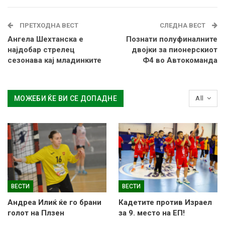
ПРЕТХОДНА ВЕСТ
СЛЕДНА ВЕСТ
Ангела Шехтанска е
Познати полуфиналните
најдобар стрелец
двојки за пионерскиот
сезонава кај младинките
Ф4 во Автокоманда
МОЖЕБИ ЌЕ ВИ СЕ ДОПАДНЕ
All
ВЕСТИ
ВЕСТИ
Андреа Илиќ ќе го брани
Кадетите против Израел
голот на Плзен
за 9. место на ЕП!