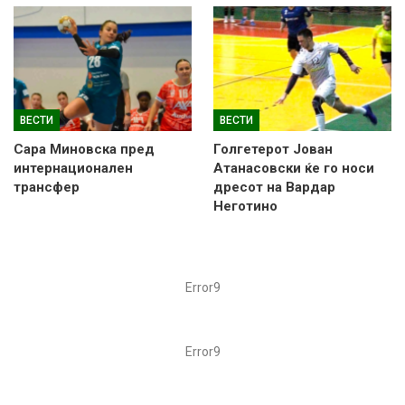
ВЕСТИ
ВЕСТИ
Сара Миновска пред
Голгетерот Јован
интернационален
Атанасовски ќе го носи
трансфер
дресот на Вардар
Неготино
Error9
Error9