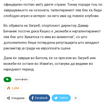
официјален потпис меѓу двете страни. Токму поради тоа, по
завршувањето на сезоната, талентираниот лев бек ќе биде
слободен играч и интерес за него има од повеќе клубови.
Во објавата на Загреб, спортскиот директор Дамир
Бичаниќ посочи дека Ќешко е „можеби и најталентираниот
лев бек што Хрватска го има во моментов“, со што
дополнително беше потврдена репутацијата што младиот
ракометар ја гради на европската сцена.
Дали ќе заврши во Битола, ќе се пресели во Загреб или
можеби ќе остане во Извиѓач, останува да видиме во
наредниот период.
трансфери
1,204
Facebook
Twitter
Сподели