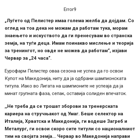
Error9
„Луѓето од Пелистер имаа голема желба да дојдам. Со
оглед на тоа дека не можам да работам тука, морам
знаењето и искуството да ги пренесувам во странска
земја, на туѓи деца. Имам поинакво мислење и теорија
за тренингот, но овде не можев да работам“, изјави
Червар за „24 часа“.
Еурофарм Пелистер оваа сезона не успеа да го освои
Купот на Македонија, ниту да ја одбрани шампионската
титула. Иако во Лигата на шампионите не успеаја да ја
минат групната фаза, сепак, оставија солиден впечаток.
,,Не треба да се трошат зборови за тренерската
кариера на стручњакот од Умаг. Беше селектор на
Италија, Хрватска и Македонија, ги водеше Загреб и
Металург, ги освои скоро сите титули со националниот
тим на својата земја… Червар во Македонија направи