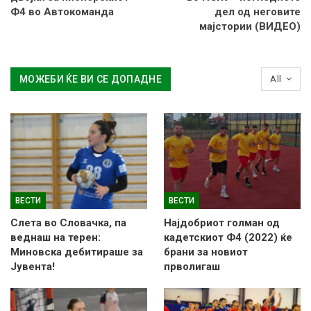
Ф4 во Автокоманда
дел од неговите
мајстории (ВИДЕО)
МОЖЕБИ ЌЕ ВИ СЕ ДОПАДНЕ
All
ВЕСТИ
ВЕСТИ
Слетa во Словачка, па
Најдобриот голман од
веднаш на терен:
кадетскиот Ф4 (2022) ќе
Миновска дебитираше за
брани за новиот
Јувента!
прволигаш