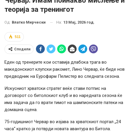
Червар: Имам поинакво мислење и
теорија за тренингот
На:
13 Мај, 2026 год.
Од:
Влатко Мирчески
511
Сподели
Еден од тренерите кои оставија длабока трага во
македонскиот клупски ракомет, Лино Червар, ќе биде нов
предводник на Еурофарм Пелистер во следната сезона.
Искусниот хрватски стратег веќе стави потпис на
договорот со битолскиот клуб и во наредната сезона ќе
има задача да го врати тимот на шампионските патеки на
домашна сцена.
75-годишниот Червар во изјава за хрватскиот портал „24
часа“ кратко ја потврди новата авантура во Битола.