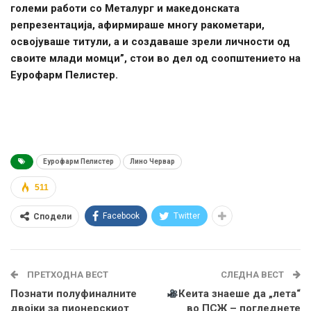
големи работи со Металург и македонската
репрезентација, афирмираше многу ракометари,
освојуваше титули, а и создаваше зрели личности од
своите млади момци”, стои во дел од соопштението на
Еурофарм Пелистер.
Еурофарм Пелистер
Лино Червар
511
Facebook
Twitter
Сподели
ПРЕТХОДНА ВЕСТ
СЛЕДНА ВЕСТ
Познати полуфиналните
Кеита знаеше да „лета“
двојки за пионерскиот
во ПСЖ – погледнете