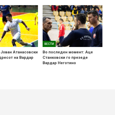
ВЕСТИ
 Јован Атанасовски
Во последен момент: Аце
 дресот на Вардар
Станковски го презеде
Вардар Неготино