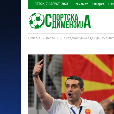
ПЕТОК, 7 АВГУСТ, 2026
Ракомет
Кошарка
Раз
Почетна
Вести
„Се надевам дека еден ден ученико