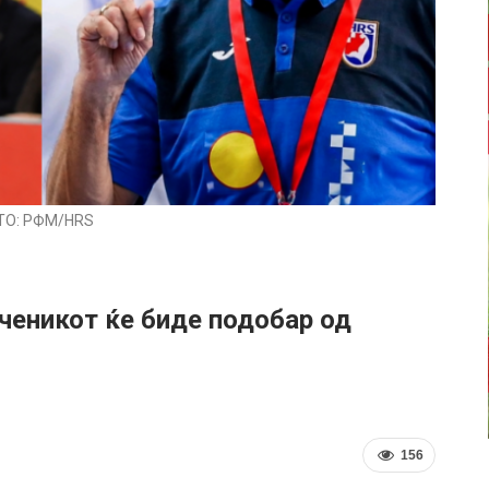
ТО: РФМ/HRS
ченикот ќе биде подобар од
156