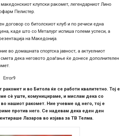
во македонскиот клупски ракомет, легендарниот Лино
рофарм Пелистер.
ен договор со битолскиот клуб и по речиси една
ена, каде што со Металург испиша големи успеси, а
резентација на Македонија.
ие во домашната спортска јавност, а актуелниот
, смета дека неговото доаѓање ќе донесе дополнителен
омет.
Error9
ракомет и во Битола ќе се работи квалитетно. Тој е
 сме сѐ уште, комуницираме, и мислам дека со
во нашиот ракомет. Ние учевме од него, тој е
ориме против него. Се надевам дека еден ден
ентираше Лазаров во изјава за ТВ Телма.