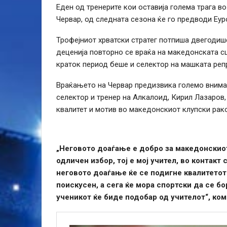
Еден од тренерите кои оставија голема трага 
Червар, од следната сезона ќе го предводи Еу
Трофејниот хрватски стратег потпиша двегодиш
деценија повторно се враќа на македонската сц
краток период беше и селектор на машката реп
Враќањето на Червар предизвика големо вниман
селектор и тренер на Алкалоид, Кирил Лазаров
квалитет и мотив во македонскиот клупски рак
„Неговото доаѓање е добро за македонскиот 
одличен избор, тој е мој учител, во контакт
неговото доаѓање ќе се подигне квалитетот 
поискусен, а сега ќе мора спортски да се б
ученикот ќе биде подобар од учителот“, ком