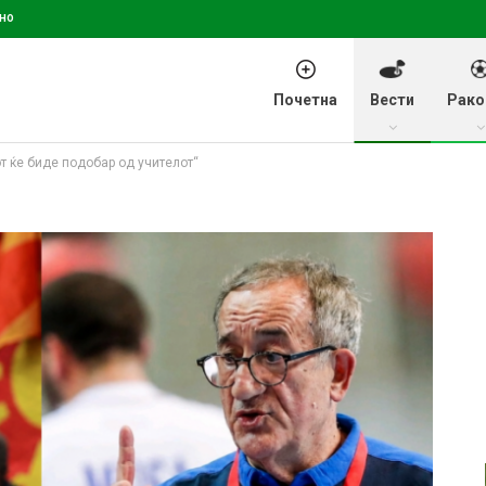
но
Почетна
Вести
Рако
т ќе биде подобар од учителот“