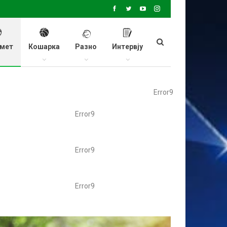
мет
Кошарка
Разно
Интервју
Error9
Error9
Error9
Error9