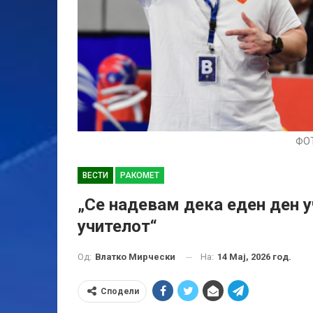
ФО
ВЕСТИ
РАКОМЕТ
„Се надевам дека еден ден у
учителот“
На:
14 Мај, 2026 год.
Од:
Влатко Мирчески
Сподели