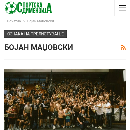
Почетна
Бојан Маџовски
ОЗНАКА НА ПРЕЛИСТУВАЊЕ
БОЈАН МАЏОВСКИ