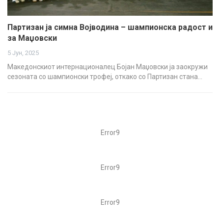
Партизан ја симна Војводина – шампионска радост и
за Маџовски
5 Јун, 2025
Македонскиот интернационалец Бојан Маџовски ја заокружи
сезоната со шампионски трофеј, откако со Партизан стана…
Error9
Error9
Error9