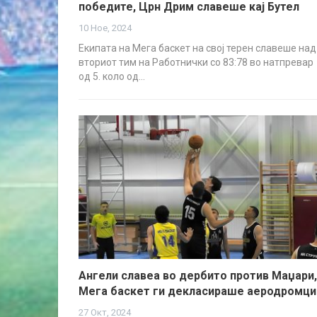
победите, Црн Дрим славеше кај Бутел
10 Ное, 2024
Екипата на Мега баскет на свој терен славеше над
вториот тим на Работнички со 83:78 во натпревар
од 5. коло од…
Ангели славеа во дербито против Маџари,
Мега баскет ги декласираше аеродромци
27 Окт, 2024