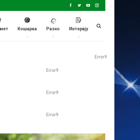
мет
Кошарка
Разно
Интервју
Error9
Error9
Error9
Error9