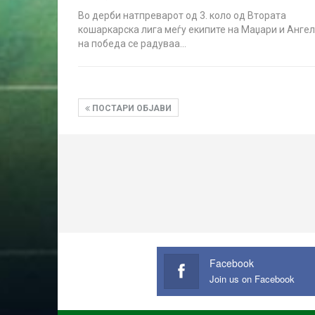
Во дерби натпреварот од 3. коло од Втората
кошаркарска лига меѓу екипите на Маџари и Ангел
на победа се радуваа…
ПОСТАРИ ОБЈАВИ
Facebook
Join us on Facebook