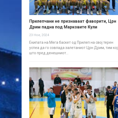
Прилепчани не признаваат фаворити, Црн
Дрим падна под Марковите Кули
23 Ное, 2024
Екипата на Мега баскет од Прилеп на свој терен
успеа да го совлада залетаниот Црн Дрим, тим кој
што пред денешниот…