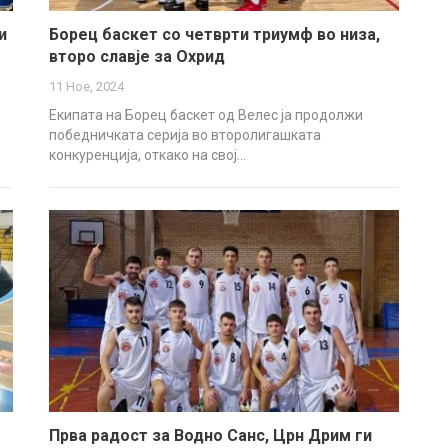
и
Борец баскет со четврти триумф во низа,
второ славје за Охрид
11 Ное, 2024
Екипата на Борец баскет од Велес ја продолжи
победничката серија во второлигашката
конкуренција, откако на свој…
Прва радост за Водно Санс, Црн Дрим ги