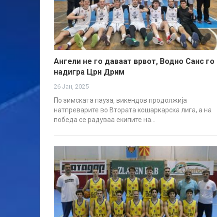
Ангели не го даваат врвот, Водно Санс го
надигра Црн Дрим
26 Јан, 2025
По зимската пауза, викендов продолжија
натпреварите во Втората кошаркарска лига, а на
победа се радуваа екипите на…