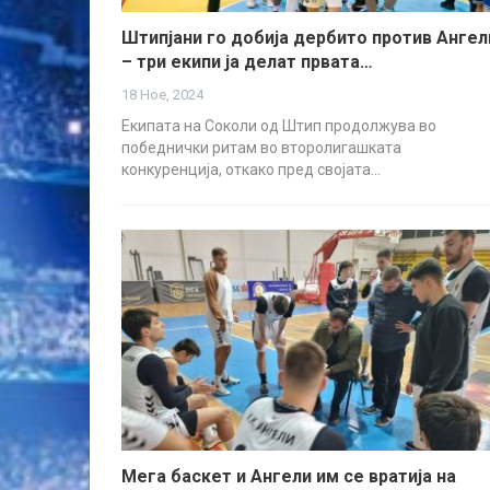
Штипјани го добија дербито против Ангел
– три екипи ја делат првата…
18 Ное, 2024
Екипата на Соколи од Штип продолжува во
победнички ритам во второлигашката
конкуренција, откако пред својата…
Мега баскет и Ангели им се вратија на