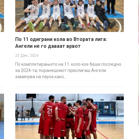
По 11 одиграни кола во Втората лига:
Ангели не го даваат врвот
23 Дек, 2024
По комплетирањето на 11. коло кое беше последно
за 2024-та, поранешниот прволигаш Ангели
заминува на пауза како…