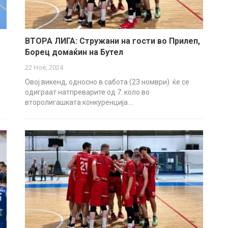
ВТОРА ЛИГА: Стружани на гости во Прилеп,
Борец домаќин на Бутел
22 Ное, 2024
Овој викенд, односно в сабота (23 номври) ќе се
одиграат натпреварите од 7. коло во
второлигашката конкуренција.…