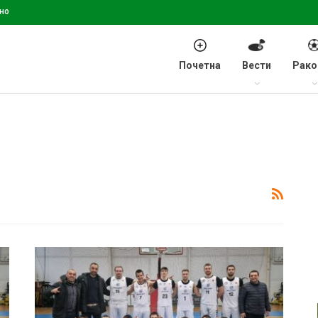
но
Почетна
Вести
Рако