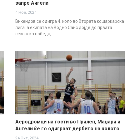
запре Ангели
4 Ное, 2024
Викендов се одигра 4. коло во Втората кошаркарска
лига, а екипата на Водно Санс дојде до првата
сезонска победа,…
Аеродромци на гости во Прилеп, Маџари и
Ангели ќе го одиграат дербито на колото
24 Окт, 2024