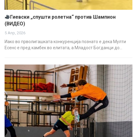
Гиевски „спушти ролетна“ против Шампион
(ВИДЕО)
5 Апр, 2026
Иако во прволигашката конкуренција познато е дека Мулти
Есенс е пред камбек во елитата, а Младост Богданци до…