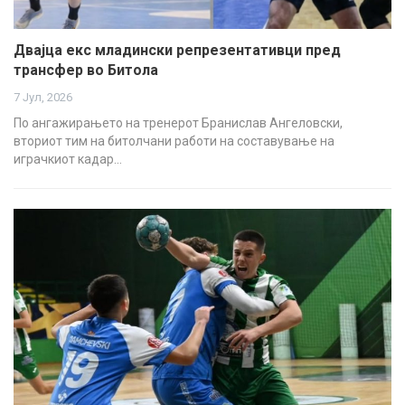
Двајца екс младински репрезентативци пред
трансфер во Битола
7 Јул, 2026
По ангажирањето на тренерот Бранислав Ангеловски,
вториот тим на битолчани работи на составување на
играчкиот кадар…