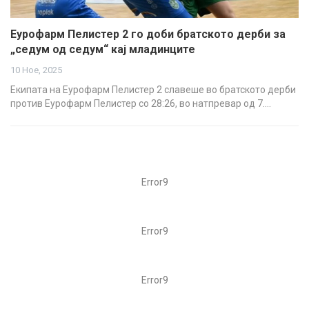
Еурофарм Пелистер 2 го доби братското дерби за
„седум од седум“ кај младинците
10 Ное, 2025
Екипата на Еурофарм Пелистер 2 славеше во братското дерби
против Еурофарм Пелистер со 28:26, во натпревар од 7.…
Error9
Error9
Error9