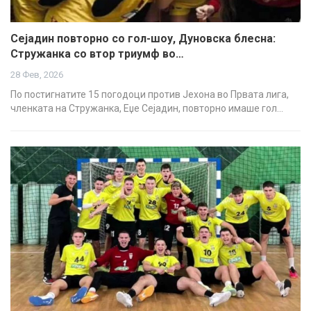
Сејадин повторно со гол-шоу, Дуновска блесна:
Стружанка со втор триумф во…
28 Фев, 2026
По постигнатите 15 погодоци против Јехона во Првата лига,
членката на Стружанка, Еџе Сејадин, повторно имаше гол…