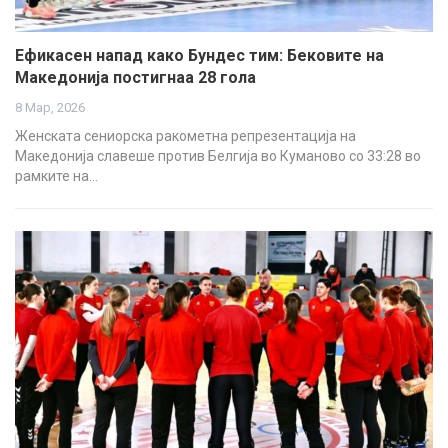
Ефикасен напад како Бундес тим: Бековите на
Македонија постигнаа 28 гола
8 Мар, 2026
Женската сениорска ракометна репрезентација на
Македонија славеше против Белгија во Куманово со 33:28 во
рамките на…