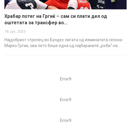
Храбар потег на Гргиќ – сам си плати дел од
оштетата за трансфер во…
18 Јул, 2025
Најдобриот стрелец во Бундес лигата од изминатата сезона
Марко Гргиќ, ова лето беше една од најбараните „роби“ на…
Error9
Error9
Error9