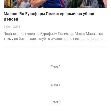
Мараш: Во Еурофарм Пелистер поминав убави
денови
6 Сеп, 2025
Поранешниот член на Еурофарм Пелистер, Матео Мараш, кој
токму во битолскиот клуб го имаше првиот интернационален…
Error9
Error9
Error9