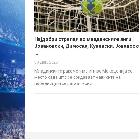
Најдобри стрелци во младинските лиги:
Јовановски, Димоска, Кузевски, Јованоск
…
30 Дек, 2025
Младинските ракометни лиги во Македонија се
место каде што се создаваат навиките на
победници и се раѓаат нови…