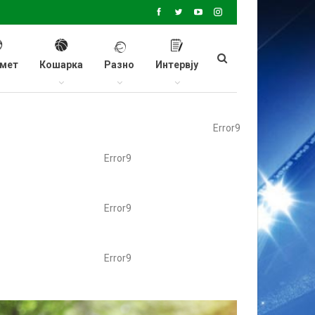
мет
Кошарка
Разно
Интервју
Error9
Error9
Error9
Error9