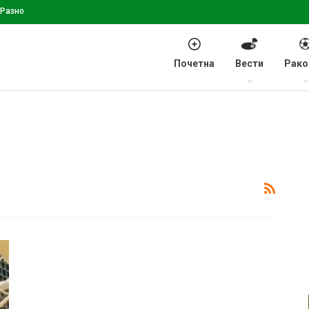
Разно
Почетна
Вести
Рако