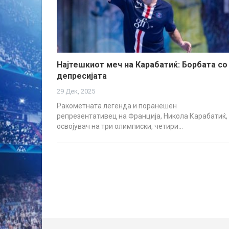
Најтешкиот меч на Карабатиќ: Борбата со
депресијата
29 Дек, 2025
Ракометната легенда и поранешен
репрезентативец на Франција, Никола Карабатиќ,
освојувач на три олимписки, четири…