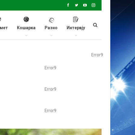
мет
Кошарка
Разно
Интервју
Error9
Error9
Error9
Error9