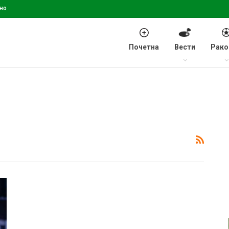
но
Почетна
Вести
Рако